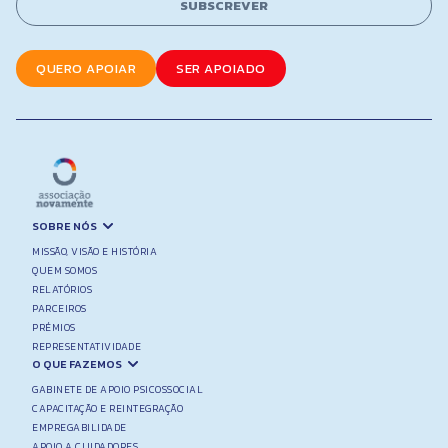
E
SUBSCREVER
*
m
a
i
QUERO APOIAR
SER APOIADO
l
E
m
a
i
l
SOBRE NÓS
MISSÃO, VISÃO E HISTÓRIA
QUEM SOMOS
RELATÓRIOS
PARCEIROS
PRÉMIOS
REPRESENTATIVIDADE
O QUE FAZEMOS
GABINETE DE APOIO PSICOSSOCIAL
CAPACITAÇÃO E REINTEGRAÇÃO
EMPREGABILIDADE
APOIO A CUIDADORES