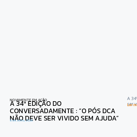
A 34
NOVAMENTE EM AÇÃO
A 34ª EDIÇÃO DO
ser 
Ler ma
CONVERSADAMENTE : “O PÓS DCA
NÃO DEVE SER VIVIDO SEM AJUDA”
6 de Julho, 2026