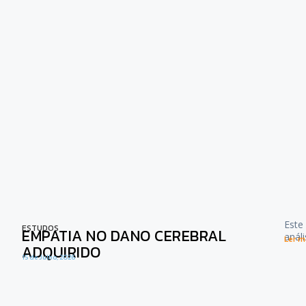
Este
ESTUDOS
EMPATIA NO DANO CEREBRAL
anál
Ler ma
ADQUIRIDO
15 de Julho, 2026