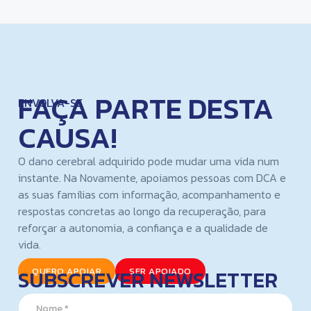
FAÇA PARTE DESTA
ENVOLVA-SE
CAUSA!
O dano cerebral adquirido pode mudar uma vida num
instante. Na Novamente, apoiamos pessoas com DCA e
as suas famílias com informação, acompanhamento e
respostas concretas ao longo da recuperação, para
reforçar a autonomia, a confiança e a qualidade de
vida.
SUBSCREVER NEWSLETTER
QUERO APOIAR
SER APOIADO
N