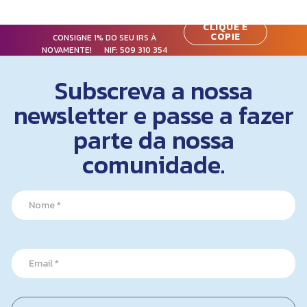
CLIQUE E
COPIE
CONSIGNE 1% DO SEU IRS À
NOVAMENTE! NIF:
509 310 354
Subscreva a nossa
newsletter e passe a fazer
parte da nossa
comunidade.
N
a
m
e
E
*
E
m
m
a
a
i
i
l
l