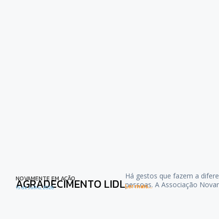
Há gestos que fazem a difere
NOVAMENTE EM AÇÃO
AGRADECIMENTO LIDL
pessoas. A Associação Nova
Ler mais...
15 de Julho, 2026