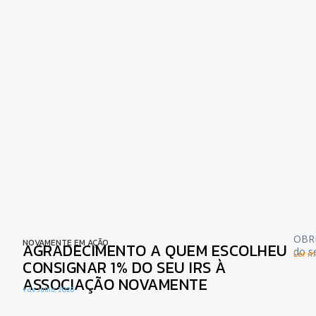
OBRI
NOVAMENTE EM AÇÃO
AGRADECIMENTO A QUEM ESCOLHEU
do s
Ler ma
CONSIGNAR 1% DO SEU IRS À
ASSOCIAÇÃO NOVAMENTE
1 de Julho, 2026