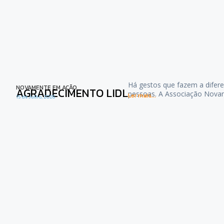
Há gestos que fazem a difere
NOVAMENTE EM AÇÃO
AGRADECIMENTO LIDL
pessoas. A Associação Nova
Ler mais...
15 de Julho, 2026