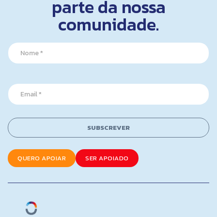
parte da nossa
comunidade.
N
a
m
e
*
*
E
N
m
a
a
m
i
e
l
N
SUBSCREVER
*
a
m
e
QUERO APOIAR
SER APOIADO