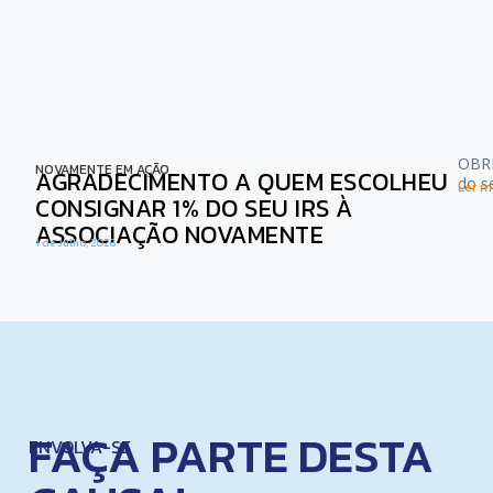
OBRI
NOVAMENTE EM AÇÃO
AGRADECIMENTO A QUEM ESCOLHEU
do s
Ler ma
CONSIGNAR 1% DO SEU IRS À
ASSOCIAÇÃO NOVAMENTE
1 de Julho, 2026
FAÇA PARTE DESTA
ENVOLVA-SE