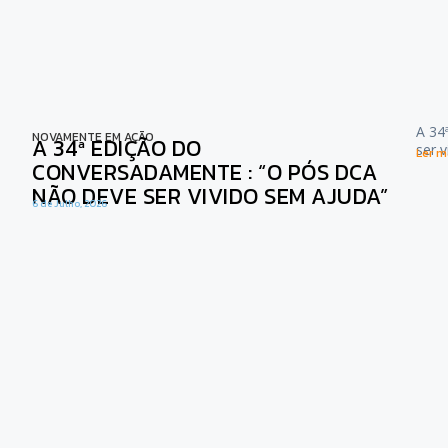
A 34
NOVAMENTE EM AÇÃO
A 34ª EDIÇÃO DO
ser 
Ler ma
CONVERSADAMENTE : “O PÓS DCA
NÃO DEVE SER VIVIDO SEM AJUDA”
6 de Julho, 2026