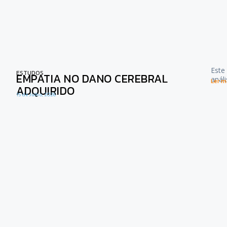
Este
ESTUDOS
EMPATIA NO DANO CEREBRAL
anál
Ler ma
ADQUIRIDO
15 de Julho, 2026