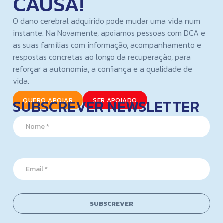
CAUSA!
O dano cerebral adquirido pode mudar uma vida num
instante. Na Novamente, apoiamos pessoas com DCA e
as suas famílias com informação, acompanhamento e
respostas concretas ao longo da recuperação, para
reforçar a autonomia, a confiança e a qualidade de
vida.
SUBSCREVER NEWSLETTER
QUERO APOIAR
SER APOIADO
N
N
a
a
m
m
e
e
N
*
a
E
m
m
e
a
*
i
l
SUBSCREVER
*