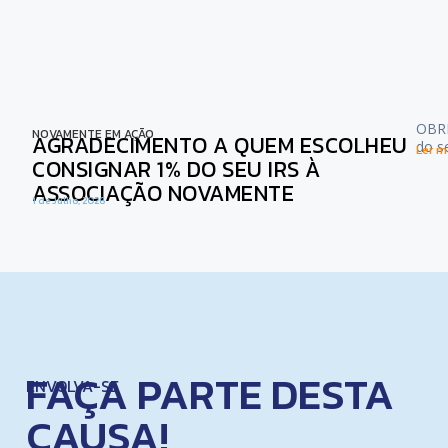
OBRI
NOVAMENTE EM AÇÃO
AGRADECIMENTO A QUEM ESCOLHEU
do s
Ler ma
CONSIGNAR 1% DO SEU IRS À
ASSOCIAÇÃO NOVAMENTE
1 de Julho, 2026
FAÇA PARTE DESTA
ENVOLVA-SE
CAUSA!