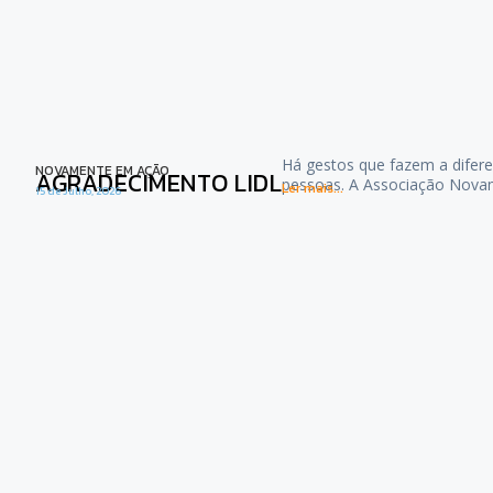
Há gestos que fazem a difere
NOVAMENTE EM AÇÃO
AGRADECIMENTO LIDL
pessoas. A Associação Nova
Ler mais...
15 de Julho, 2026