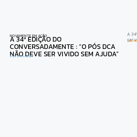
A 34
NOVAMENTE EM AÇÃO
A 34ª EDIÇÃO DO
ser 
Ler ma
CONVERSADAMENTE : “O PÓS DCA
NÃO DEVE SER VIVIDO SEM AJUDA”
6 de Julho, 2026