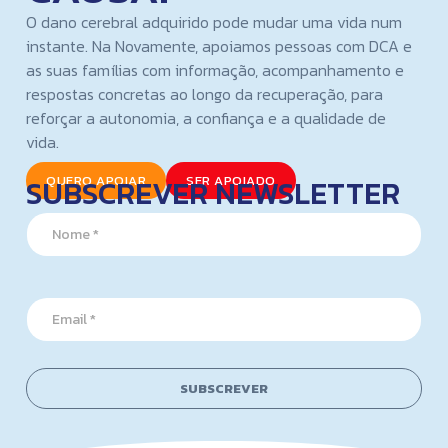
O dano cerebral adquirido pode mudar uma vida num
instante. Na Novamente, apoiamos pessoas com DCA e
as suas famílias com informação, acompanhamento e
respostas concretas ao longo da recuperação, para
reforçar a autonomia, a confiança e a qualidade de
vida.
SUBSCREVER NEWSLETTER
QUERO APOIAR
SER APOIADO
*
N
E
a
m
m
a
e
i
*
l
E
E
m
m
a
a
i
i
l
SUBSCREVER
l
*