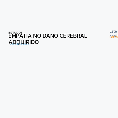
Este
ESTUDOS
EMPATIA NO DANO CEREBRAL
anál
Ler ma
ADQUIRIDO
15 de Julho, 2026