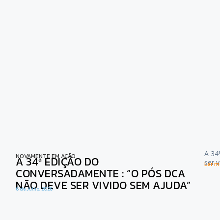
A 34
NOVAMENTE EM AÇÃO
A 34ª EDIÇÃO DO
ser 
Ler ma
CONVERSADAMENTE : “O PÓS DCA
NÃO DEVE SER VIVIDO SEM AJUDA”
6 de Julho, 2026