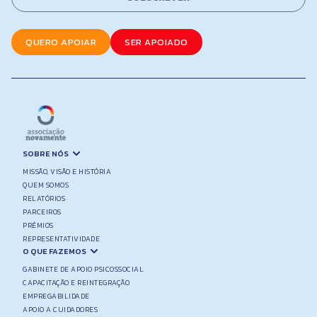
*
QUERO APOIAR
SER APOIADO
SOBRE NÓS
MISSÃO, VISÃO E HISTÓRIA
QUEM SOMOS
RELATÓRIOS
PARCEIROS
PRÉMIOS
REPRESENTATIVIDADE
O QUE FAZEMOS
GABINETE DE APOIO PSICOSSOCIAL
CAPACITAÇÃO E REINTEGRAÇÃO
EMPREGABILIDADE
APOIO A CUIDADORES