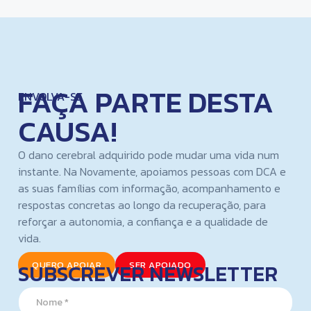
FAÇA PARTE DESTA
ENVOLVA-SE
CAUSA!
O dano cerebral adquirido pode mudar uma vida num
instante. Na Novamente, apoiamos pessoas com DCA e
as suas famílias com informação, acompanhamento e
respostas concretas ao longo da recuperação, para
reforçar a autonomia, a confiança e a qualidade de
vida.
SUBSCREVER NEWSLETTER
QUERO APOIAR
SER APOIADO
N
a