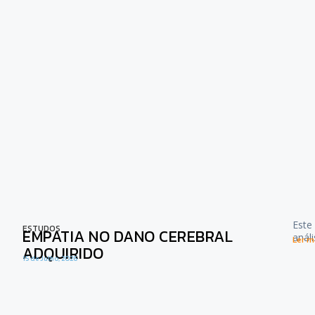
Este
ESTUDOS
EMPATIA NO DANO CEREBRAL
anál
Ler ma
ADQUIRIDO
15 de Julho, 2026