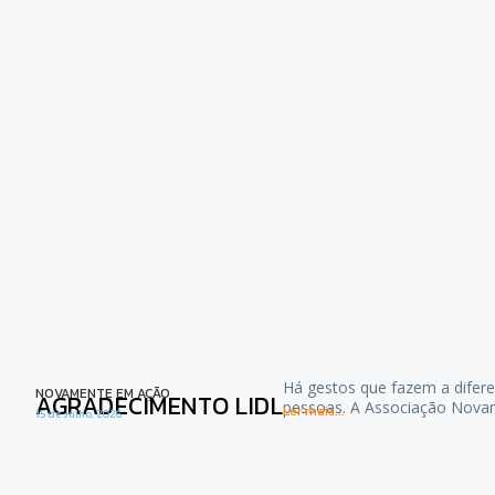
Há gestos que fazem a difere
NOVAMENTE EM AÇÃO
AGRADECIMENTO LIDL
pessoas. A Associação Nova
Ler mais...
15 de Julho, 2026