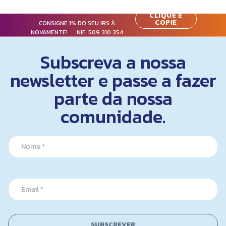
CLIQUE E
COPIE
CONSIGNE 1% DO SEU IRS À
NOVAMENTE! NIF:
509 310 354
Subscreva a nossa
newsletter e passe a fazer
parte da nossa
comunidade.
*
N
N
a
a
m
m
e
e
*
E
m
a
i
l
SUBSCREVER