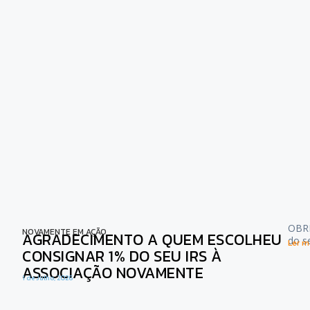
OBRI
NOVAMENTE EM AÇÃO
AGRADECIMENTO A QUEM ESCOLHEU
do s
Ler ma
CONSIGNAR 1% DO SEU IRS À
ASSOCIAÇÃO NOVAMENTE
1 de Julho, 2026