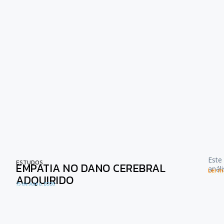
Este
ESTUDOS
EMPATIA NO DANO CEREBRAL
anál
Ler ma
ADQUIRIDO
15 de Julho, 2026