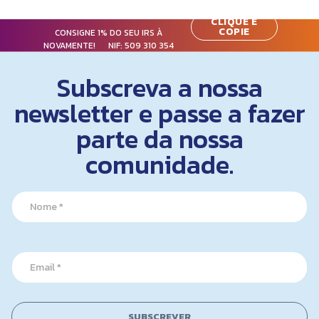
CLIQUE E
COPIE
CONSIGNE 1% DO SEU IRS À
NOVAMENTE! NIF:
509 310 354
Subscreva a nossa
newsletter e passe a fazer
parte da nossa
comunidade.
N
a
m
e
*
*
E
E
m
m
a
a
i
i
l
l
SUBSCREVER