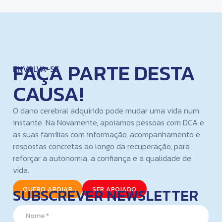
FAÇA PARTE DESTA
ENVOLVA-SE
CAUSA!
O dano cerebral adquirido pode mudar uma vida num
instante. Na Novamente, apoiamos pessoas com DCA e
as suas famílias com informação, acompanhamento e
respostas concretas ao longo da recuperação, para
reforçar a autonomia, a confiança e a qualidade de
vida.
SUBSCREVER NEWSLETTER
QUERO APOIAR
SER APOIADO
E
N
m
a
a