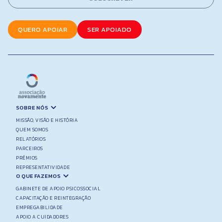
*
*
QUERO APOIAR
SER APOIADO
SOBRE NÓS
MISSÃO, VISÃO E HISTÓRIA
QUEM SOMOS
RELATÓRIOS
PARCEIROS
PRÉMIOS
REPRESENTATIVIDADE
O QUE FAZEMOS
GABINETE DE APOIO PSICOSSOCIAL
CAPACITAÇÃO E REINTEGRAÇÃO
EMPREGABILIDADE
APOIO A CUIDADORES