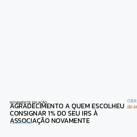
OBRI
NOVAMENTE EM AÇÃO
AGRADECIMENTO A QUEM ESCOLHEU
do s
Ler ma
CONSIGNAR 1% DO SEU IRS À
ASSOCIAÇÃO NOVAMENTE
1 de Julho, 2026