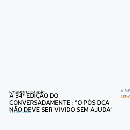
A 34
NOVAMENTE EM AÇÃO
A 34ª EDIÇÃO DO
ser 
Ler ma
CONVERSADAMENTE : “O PÓS DCA
NÃO DEVE SER VIVIDO SEM AJUDA”
6 de Julho, 2026