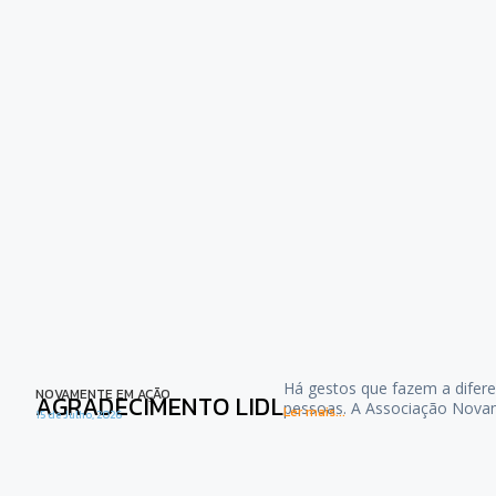
Há gestos que fazem a difere
NOVAMENTE EM AÇÃO
AGRADECIMENTO LIDL
pessoas. A Associação Nova
Ler mais...
15 de Julho, 2026