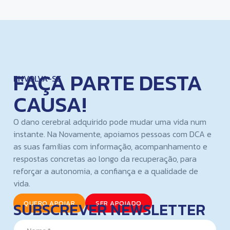
FAÇA PARTE DESTA
ENVOLVA-SE
CAUSA!
O dano cerebral adquirido pode mudar uma vida num
instante. Na Novamente, apoiamos pessoas com DCA e
as suas famílias com informação, acompanhamento e
respostas concretas ao longo da recuperação, para
reforçar a autonomia, a confiança e a qualidade de
vida.
SUBSCREVER NEWSLETTER
QUERO APOIAR
SER APOIADO
E
N
m