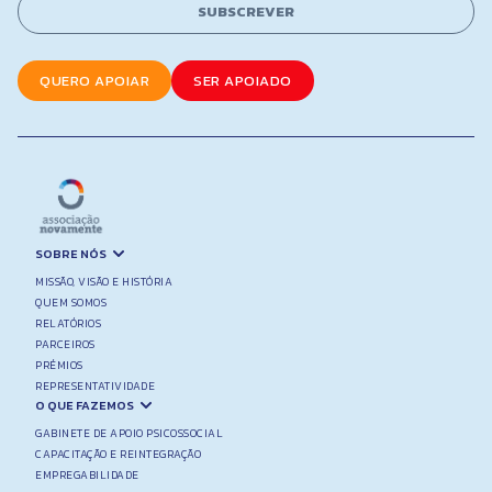
l
SUBSCREVER
*
QUERO APOIAR
SER APOIADO
SOBRE NÓS
MISSÃO, VISÃO E HISTÓRIA
QUEM SOMOS
RELATÓRIOS
PARCEIROS
PRÉMIOS
REPRESENTATIVIDADE
O QUE FAZEMOS
GABINETE DE APOIO PSICOSSOCIAL
CAPACITAÇÃO E REINTEGRAÇÃO
EMPREGABILIDADE