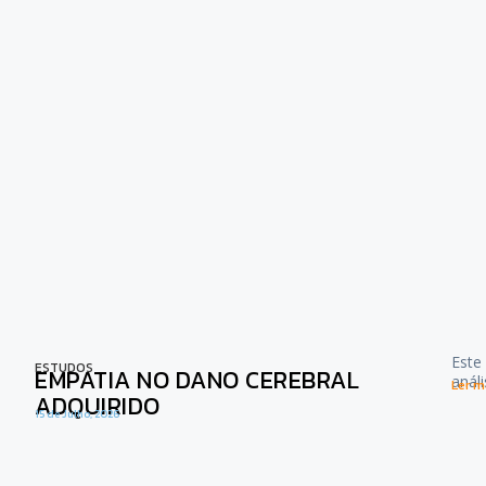
Este
ESTUDOS
EMPATIA NO DANO CEREBRAL
anál
Ler ma
ADQUIRIDO
15 de Julho, 2026