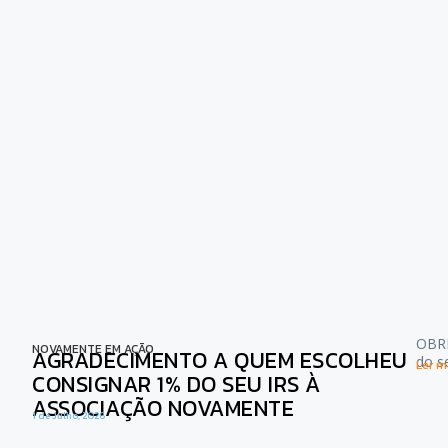
OBRI
NOVAMENTE EM AÇÃO
AGRADECIMENTO A QUEM ESCOLHEU
do s
Ler ma
CONSIGNAR 1% DO SEU IRS À
ASSOCIAÇÃO NOVAMENTE
1 de Julho, 2026