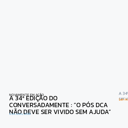
A 34
NOVAMENTE EM AÇÃO
A 34ª EDIÇÃO DO
ser 
Ler ma
CONVERSADAMENTE : “O PÓS DCA
NÃO DEVE SER VIVIDO SEM AJUDA”
6 de Julho, 2026