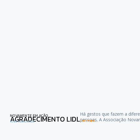
Há gestos que fazem a difere
NOVAMENTE EM AÇÃO
AGRADECIMENTO LIDL
pessoas. A Associação Nova
Ler mais...
15 de Julho, 2026