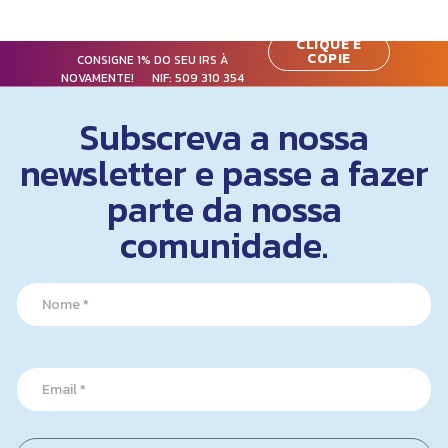
CLIQUE E
COPIE
CONSIGNE 1% DO SEU IRS À
NOVAMENTE! NIF:
509 310 354
Subscreva a nossa
newsletter e passe a fazer
parte da nossa
comunidade.
E
N
m
a
a
m
i
e
l
*
*
E
*
m
a
i