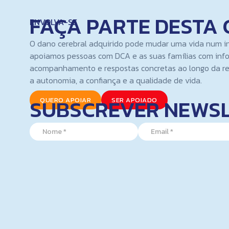
FAÇA PARTE DESTA 
ENVOLVA-SE
O dano cerebral adquirido pode mudar uma vida num i
apoiamos pessoas com DCA e as suas famílias com inf
acompanhamento e respostas concretas ao longo da re
a autonomia, a confiança e a qualidade de vida.
SUBSCREVER NEWS
QUERO APOIAR
SER APOIADO
N
N
E
a
a
m
m
m
a
e
e
i
N
*
l
a
*
m
e
E
m
a
i