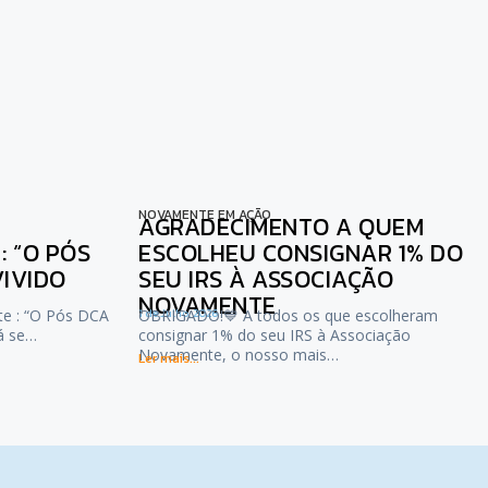
NOVAMENTE EM AÇÃO
AGRADECIMENTO A QUEM
 “O PÓS
ESCOLHEU CONSIGNAR 1% DO
VIVIDO
SEU IRS À ASSOCIAÇÃO
NOVAMENTE
te : “O Pós DCA
1 de Julho, 2026
OBRIGADO!💙 A todos os que escolheram
já se…
consignar 1% do seu IRS à Associação
Novamente, o nosso mais…
Ler mais...