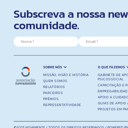
Subscreva a nossa news
comunidade.
E
N
E
m
a
m
a
m
a
i
e
i
l
*
l
*
*
N
SOBRE NÓS
O QUE FAZEMOS
a
MISSÃO, VISÃO E HISTÓRIA
GABINETE DE AP
m
PSICOSSOCIAL
QUEM SOMOS
e
CAPACITAÇÃO E 
RELATÓRIOS
EMPREGABILIDAD
PARCEIROS
APOIO A CUIDAD
PRÉMIOS
GUIAS DE APOIO 
REPRESENTATIVIDADE
PROJETOS EM PA
©2025 NOVAMENTE / TODOS OS DIREITOS RESERVADOS / POWERED BY