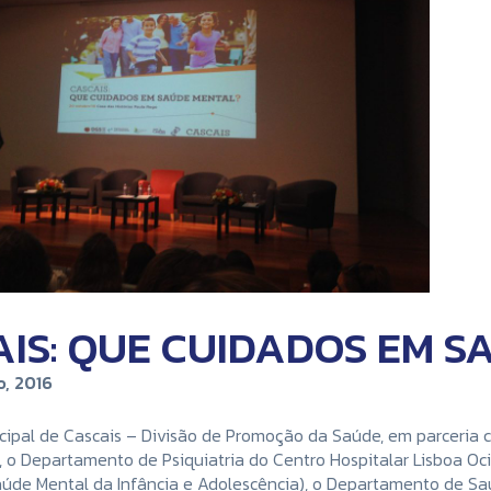
IS: QUE CUIDADOS EM 
, 2016
ipal de Cascais – Divisão de Promoção da Saúde, em parceria 
 o Departamento de Psiquiatria do Centro Hospitalar Lisboa Ocid
Saúde Mental da Infância e Adolescência), o Departamento de Sa