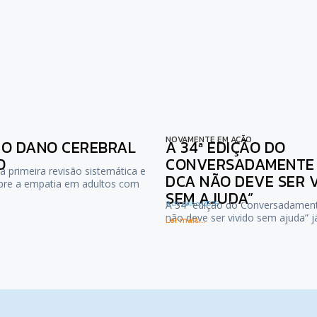
NOVAMENTE EM AÇÃO
NO DANO CEREBRAL
A 34ª EDIÇÃO DO
O
CONVERSADAMENTE :
a primeira revisão sistemática e
DCA NÃO DEVE SER 
bre a empatia em adultos com
SEM AJUDA”
6 de Julho, 2026
A 34ª edição do Conversadamen
não deve ser vivido sem ajuda” 
Ler mais...