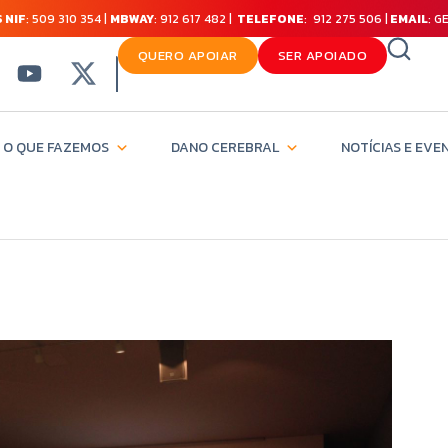
 NIF
: 509 310 354 |
MBWAY
: 912 617 482 |
TELEFONE
: 912 275 506 |
EMAIL
: 
QUERO APOIAR
SER APOIADO
O QUE FAZEMOS
DANO CEREBRAL
NOTÍCIAS E EVE