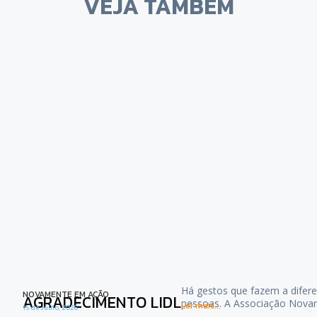
VEJA TAMBÉM
Há gestos que fazem a difere
NOVAMENTE EM AÇÃO
AGRADECIMENTO LIDL
pessoas. A Associação Nova
Ler mais...
15 de Julho, 2026