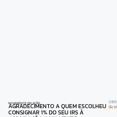
OBRI
NOVAMENTE EM AÇÃO
AGRADECIMENTO A QUEM ESCOLHEU
do s
Ler ma
CONSIGNAR 1% DO SEU IRS À