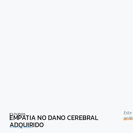
Este
ESTUDOS
EMPATIA NO DANO CEREBRAL
anál
Ler ma
ADQUIRIDO
15 de Julho, 2026