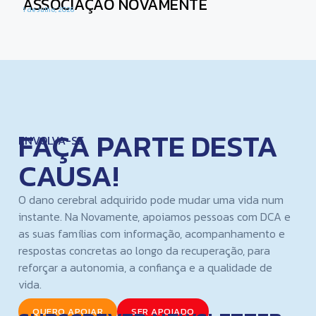
ASSOCIAÇÃO NOVAMENTE
1 de Julho, 2026
FAÇA PARTE DESTA
ENVOLVA-SE
CAUSA!
O dano cerebral adquirido pode mudar uma vida num
instante. Na Novamente, apoiamos pessoas com DCA e
as suas famílias com informação, acompanhamento e
respostas concretas ao longo da recuperação, para
reforçar a autonomia, a confiança e a qualidade de
vida.
QUERO APOIAR
SER APOIADO