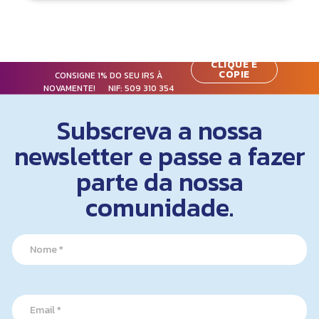
CLIQUE E
COPIE
CONSIGNE 1% DO SEU IRS À
NOVAMENTE! NIF:
509 310 354
Subscreva a nossa
newsletter e passe a fazer
parte da nossa
comunidade.
N
a
m
e
N
*
E
a
m
m