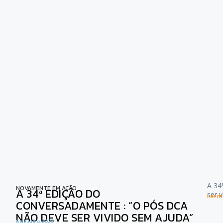
A 34
NOVAMENTE EM AÇÃO
A 34ª EDIÇÃO DO
ser 
Ler ma
CONVERSADAMENTE : “O PÓS DCA
NÃO DEVE SER VIVIDO SEM AJUDA”
6 de Julho, 2026