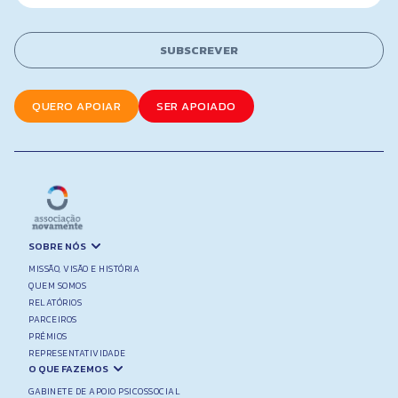
a
e
i
E
l
m
SUBSCREVER
*
a
i
l
QUERO APOIAR
SER APOIADO
SOBRE NÓS
MISSÃO, VISÃO E HISTÓRIA
QUEM SOMOS
RELATÓRIOS
PARCEIROS
PRÉMIOS
REPRESENTATIVIDADE
O QUE FAZEMOS
GABINETE DE APOIO PSICOSSOCIAL