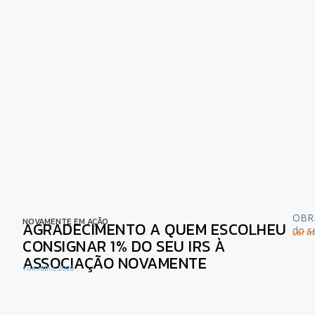
OBRI
NOVAMENTE EM AÇÃO
AGRADECIMENTO A QUEM ESCOLHEU
do s
Ler ma
CONSIGNAR 1% DO SEU IRS À
ASSOCIAÇÃO NOVAMENTE
1 de Julho, 2026