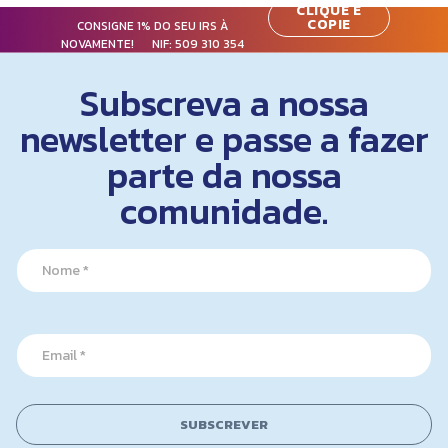
CLIQUE E
COPIE
CONSIGNE 1% DO SEU IRS À
NOVAMENTE! NIF:
509 310 354
Subscreva a nossa
newsletter e passe a fazer
parte da nossa
comunidade.
*
N
*
a
*
m
e
*
E
m
a
i
l
SUBSCREVER
*