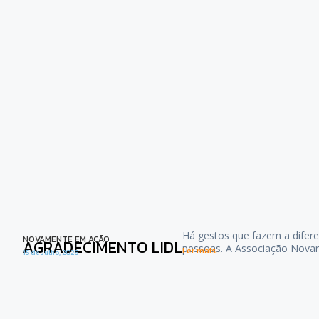
Há gestos que fazem a difere
NOVAMENTE EM AÇÃO
AGRADECIMENTO LIDL
pessoas. A Associação Nova
Ler mais...
15 de Julho, 2026