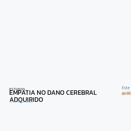
Este
ESTUDOS
EMPATIA NO DANO CEREBRAL
anál
Ler ma
ADQUIRIDO
15 de Julho, 2026