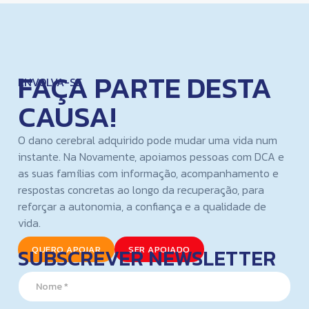
FAÇA PARTE DESTA
ENVOLVA-SE
CAUSA!
O dano cerebral adquirido pode mudar uma vida num
instante. Na Novamente, apoiamos pessoas com DCA e
as suas famílias com informação, acompanhamento e
respostas concretas ao longo da recuperação, para
reforçar a autonomia, a confiança e a qualidade de
vida.
SUBSCREVER NEWSLETTER
QUERO APOIAR
SER APOIADO
*
N
E
a
m
m
a