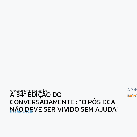
A 34
NOVAMENTE EM AÇÃO
A 34ª EDIÇÃO DO
ser 
Ler ma
CONVERSADAMENTE : “O PÓS DCA
NÃO DEVE SER VIVIDO SEM AJUDA”
6 de Julho, 2026