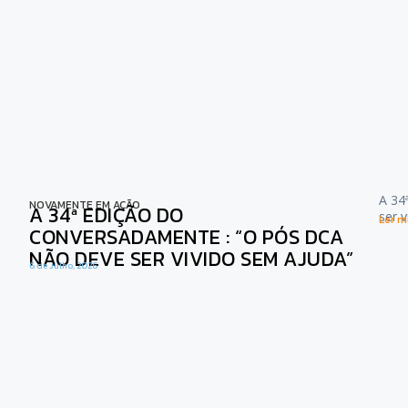
A 34
NOVAMENTE EM AÇÃO
A 34ª EDIÇÃO DO
ser 
Ler ma
CONVERSADAMENTE : “O PÓS DCA
NÃO DEVE SER VIVIDO SEM AJUDA”
6 de Julho, 2026