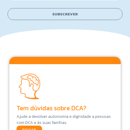
a
a
i
m
l
e
SUBSCREVER
*
Tem dúvidas sobre DCA?
Ajude a devolver autonomia e dignidade a pessoas
com DCA e às suas famílias.
ENVIAR