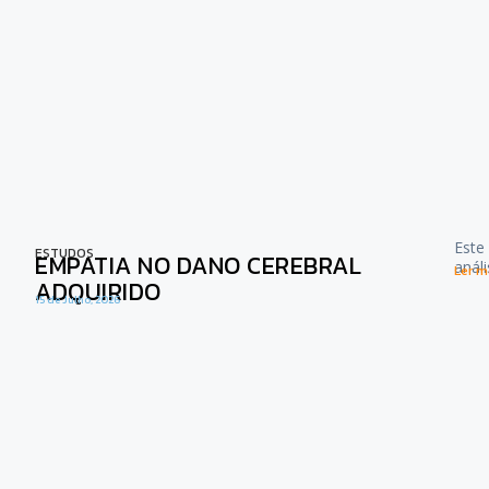
Este
ESTUDOS
EMPATIA NO DANO CEREBRAL
anál
Ler ma
ADQUIRIDO
15 de Julho, 2026