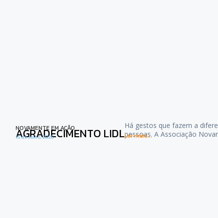
Há gestos que fazem a difere
NOVAMENTE EM AÇÃO
AGRADECIMENTO LIDL
pessoas. A Associação Nova
Ler mais...
15 de Julho, 2026