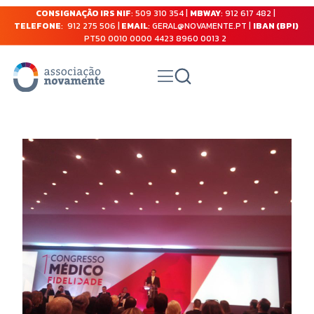
CONSIGNAÇÃO IRS NIF
: 509 310 354 |
MBWAY
: 912 617 482 |
TELEFONE
: 912 275 506 |
EMAIL
: GERAL@NOVAMENTE.PT |
IBAN (BPI)
PT50 0010 0000 4423 8960 0013 2