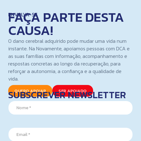
FAÇA PARTE DESTA
ENVOLVA-SE
CAUSA!
O dano cerebral adquirido pode mudar uma vida num
instante. Na Novamente, apoiamos pessoas com DCA e
as suas famílias com informação, acompanhamento e
respostas concretas ao longo da recuperação, para
reforçar a autonomia, a confiança e a qualidade de
vida.
SUBSCREVER NEWSLETTER
QUERO APOIAR
SER APOIADO
N
a
m
e
*
*
E
*
m
N