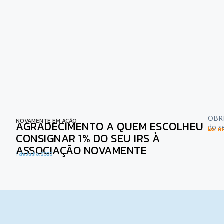
OBRI
NOVAMENTE EM AÇÃO
AGRADECIMENTO A QUEM ESCOLHEU
do s
Ler ma
CONSIGNAR 1% DO SEU IRS À
ASSOCIAÇÃO NOVAMENTE
1 de Julho, 2026