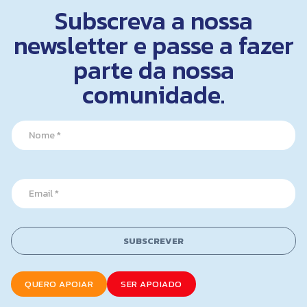
Subscreva a nossa
newsletter e passe a fazer
parte da nossa
comunidade.
E
N
m
a
a
m
i
e
l
*
*
E
m
a
i
l
SUBSCREVER
*
QUERO APOIAR
SER APOIADO