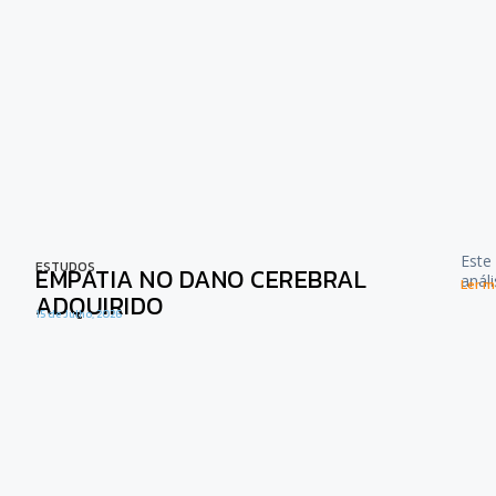
Este
ESTUDOS
EMPATIA NO DANO CEREBRAL
anál
Ler ma
ADQUIRIDO
15 de Julho, 2026