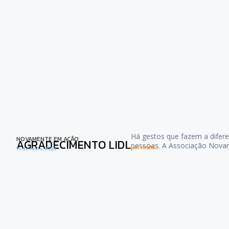
Há gestos que fazem a difere
NOVAMENTE EM AÇÃO
AGRADECIMENTO LIDL
pessoas. A Associação Nova
Ler mais...
15 de Julho, 2026