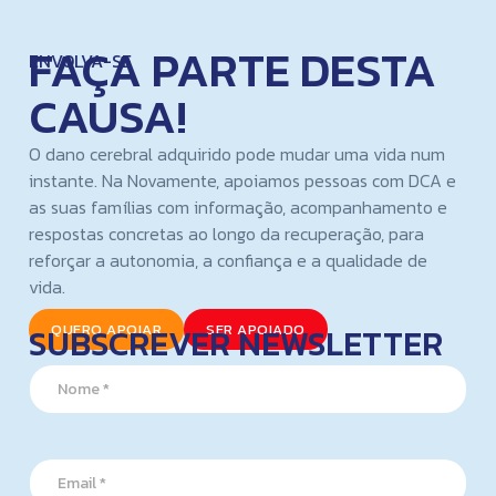
FAÇA PARTE DESTA
ENVOLVA-SE
CAUSA!
O dano cerebral adquirido pode mudar uma vida num
instante. Na Novamente, apoiamos pessoas com DCA e
as suas famílias com informação, acompanhamento e
respostas concretas ao longo da recuperação, para
reforçar a autonomia, a confiança e a qualidade de
vida.
SUBSCREVER NEWSLETTER
QUERO APOIAR
SER APOIADO
N
a
m
e
E
*
E
m
m
a