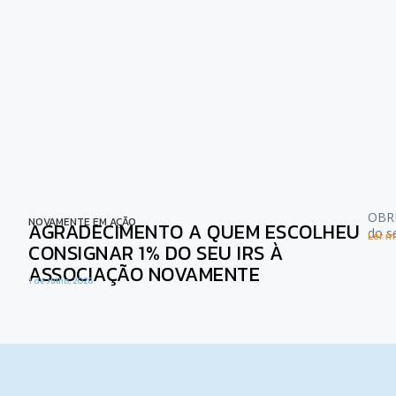
OBRI
NOVAMENTE EM AÇÃO
AGRADECIMENTO A QUEM ESCOLHEU
do s
Ler ma
CONSIGNAR 1% DO SEU IRS À
ASSOCIAÇÃO NOVAMENTE
1 de Julho, 2026