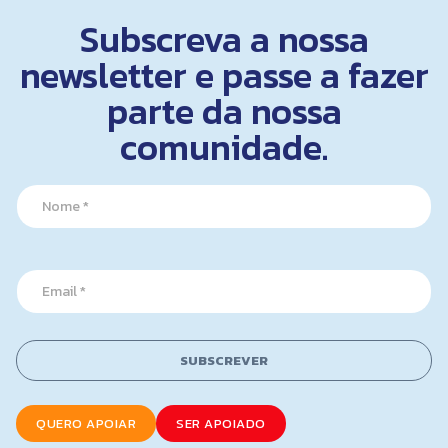
Subscreva a nossa
newsletter e passe a fazer
parte da nossa
comunidade.
*
N
N
a
a
m
m
e
e
*
*
E
m
a
i
l
SUBSCREVER
*
QUERO APOIAR
SER APOIADO