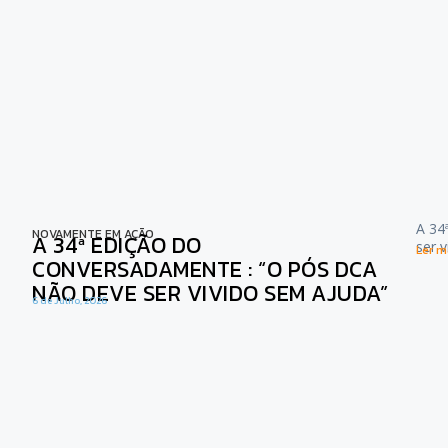
A 34
NOVAMENTE EM AÇÃO
A 34ª EDIÇÃO DO
ser 
Ler ma
CONVERSADAMENTE : “O PÓS DCA
NÃO DEVE SER VIVIDO SEM AJUDA”
6 de Julho, 2026