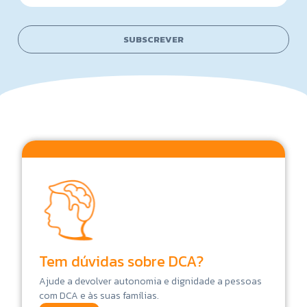
a
i
i
l
l
*
SUBSCREVER
*
N
a
m
e
Tem dúvidas sobre DCA?
Ajude a devolver autonomia e dignidade a pessoas
com DCA e às suas famílias.