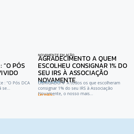
NOVAMENTE EM AÇÃO
AGRADECIMENTO A QUEM
 “O PÓS
ESCOLHEU CONSIGNAR 1% DO
VIVIDO
SEU IRS À ASSOCIAÇÃO
NOVAMENTE
te : “O Pós DCA
1 de Julho, 2026
OBRIGADO!💙 A todos os que escolheram
já se…
consignar 1% do seu IRS à Associação
Novamente, o nosso mais…
Ler mais...