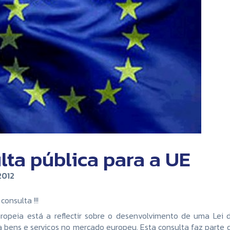
lta pública para a UE
2012
consulta !!!
opeia está a reflectir sobre o desenvolvimento de uma Lei 
a bens e serviços no mercado europeu. Esta consulta faz parte 