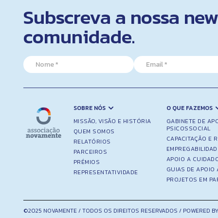
Subscreva a nossa news
comunidade.
N
N
E
a
a
m
m
m
a
e
e
i
N
*
l
a
*
m
SOBRE NÓS
O QUE FAZEMOS
e
MISSÃO, VISÃO E HISTÓRIA
GABINETE DE AP
E
PSICOSSOCIAL
QUEM SOMOS
m
CAPACITAÇÃO E 
RELATÓRIOS
a
EMPREGABILIDAD
PARCEIROS
i
APOIO A CUIDAD
PRÉMIOS
l
GUIAS DE APOIO 
REPRESENTATIVIDADE
PROJETOS EM PA
©2025 NOVAMENTE / TODOS OS DIREITOS RESERVADOS / POWERED BY