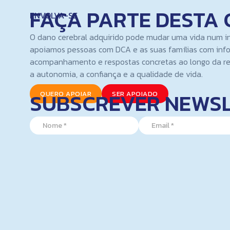
FAÇA PARTE DESTA 
ENVOLVA-SE
O dano cerebral adquirido pode mudar uma vida num i
apoiamos pessoas com DCA e as suas famílias com inf
acompanhamento e respostas concretas ao longo da re
a autonomia, a confiança e a qualidade de vida.
SUBSCREVER NEWS
QUERO APOIAR
SER APOIADO
*
N
E
E
a
m
m
m
a
a
e
i
i
*
l
l
*
*