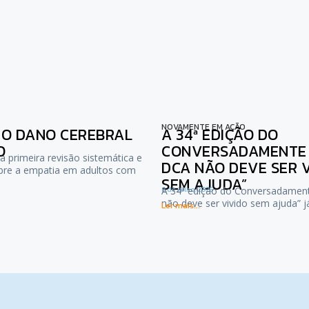
NOVAMENTE EM AÇÃO
NO DANO CEREBRAL
A 34ª EDIÇÃO DO
O
CONVERSADAMENTE :
a primeira revisão sistemática e
DCA NÃO DEVE SER 
bre a empatia em adultos com
SEM AJUDA”
6 de Julho, 2026
A 34ª edição do Conversadamen
não deve ser vivido sem ajuda” 
Ler mais...