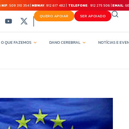
 NIF
: 509 310 354 |
MBWAY
: 912 617 482 |
TELEFONE
: 912 275 506 |
EMAIL
: 
QUERO APOIAR
SER APOIADO
O QUE FAZEMOS
DANO CEREBRAL
NOTÍCIAS E EVE