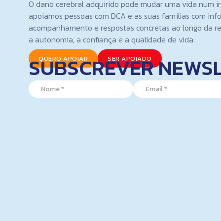
O dano cerebral adquirido pode mudar uma vida num i
apoiamos pessoas com DCA e as suas famílias com inf
acompanhamento e respostas concretas ao longo da re
a autonomia, a confiança e a qualidade de vida.
SUBSCREVER NEWS
QUERO APOIAR
SER APOIADO
E
N
E
m
a
m
a
m
a
i
e
i
l
*
l
*
*
N
a
m
e