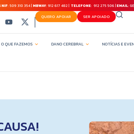
 NIF
: 509 310 354 |
MBWAY
: 912 617 482 |
TELEFONE
: 912 275 506 |
EMAIL
: 
QUERO APOIAR
SER APOIADO
O QUE FAZEMOS
DANO CEREBRAL
NOTÍCIAS E EVE
CAUSA!