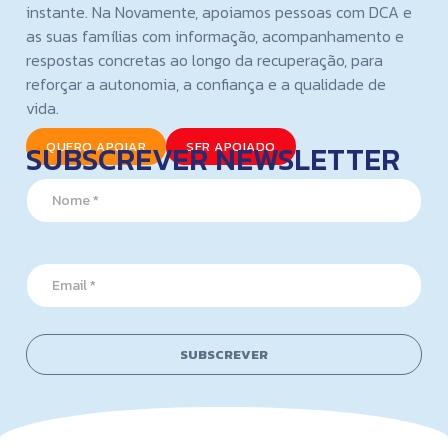
instante. Na Novamente, apoiamos pessoas com DCA e
as suas famílias com informação, acompanhamento e
respostas concretas ao longo da recuperação, para
reforçar a autonomia, a confiança e a qualidade de
vida.
SUBSCREVER NEWSLETTER
QUERO APOIAR
SER APOIADO
*
N
*
a
N
m
a
e
m
*
e
E
m
a
i
l
SUBSCREVER
*