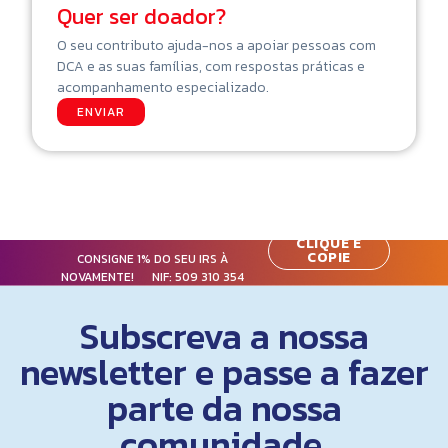
Quer ser doador?
O seu contributo ajuda-nos a apoiar pessoas com
DCA e as suas famílias, com respostas práticas e
acompanhamento especializado.
ENVIAR
CLIQUE E
COPIE
CONSIGNE 1% DO SEU IRS À
NOVAMENTE! NIF:
509 310 354
Subscreva a nossa
newsletter e passe a fazer
parte da nossa
comunidade.