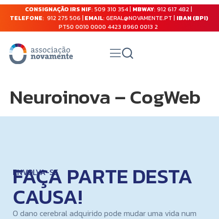
CONSIGNAÇÃO IRS NIF
: 509 310 354 |
MBWAY
: 912 617 482 |
TELEFONE
: 912 275 506 |
EMAIL
: GERAL@NOVAMENTE.PT |
IBAN (BPI)
PT50 0010 0000 4423 8960 0013 2
Neuroinova – CogWeb
FAÇA PARTE DESTA
ENVOLVA-SE
CAUSA!
O dano cerebral adquirido pode mudar uma vida num