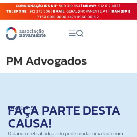
CONSIGNAÇÃO IRS NIF
: 509 310 354 |
MBWAY
: 912 617 482 |
TELEFONE
: 912 275 506 |
EMAIL
: GERAL@NOVAMENTE.PT |
IBAN (BPI)
PT50 0010 0000 4423 8960 0013 2
PM Advogados
FAÇA PARTE DESTA
ENVOLVA-SE
CAUSA!
O dano cerebral adquirido pode mudar uma vida num