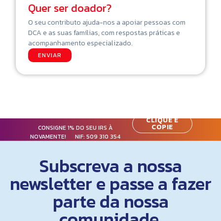
Quer ser doador?
O seu contributo ajuda-nos a apoiar pessoas com
DCA e as suas famílias, com respostas práticas e
acompanhamento especializado.
ENVIAR
CLIQUE E
COPIE
CONSIGNE 1% DO SEU IRS À
NOVAMENTE! NIF:
509 310 354
Subscreva a nossa
newsletter e passe a fazer
parte da nossa
comunidade.