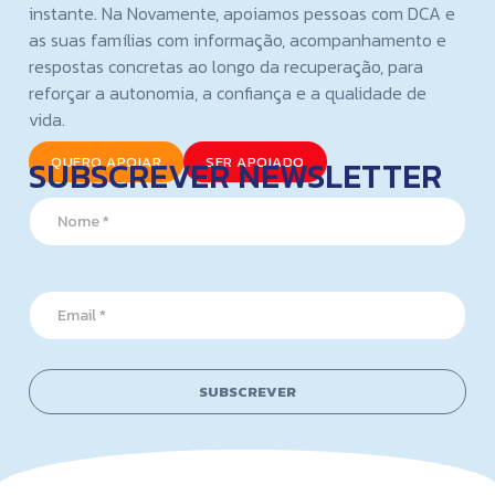
instante. Na Novamente, apoiamos pessoas com DCA e
as suas famílias com informação, acompanhamento e
respostas concretas ao longo da recuperação, para
reforçar a autonomia, a confiança e a qualidade de
vida.
SUBSCREVER NEWSLETTER
QUERO APOIAR
SER APOIADO
N
a
m
e
*
*
E
N
m
a
a
m
i
e
l
N
SUBSCREVER
*
a
m
e