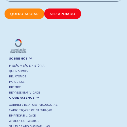
*
QUERO APOIAR
SER APOIADO
SOBRE NÓS
MISSÃO, VISÃO E HISTÓRIA
QUEM SOMOS
RELATÓRIOS
PARCEIROS
PRÉMIOS
REPRESENTATIVIDADE
O QUE FAZEMOS
GABINETE DE APOIO PSICOSSOCIAL
CAPACITAÇÃO E REINTEGRAÇÃO
EMPREGABILIDADE
APOIO A CUIDADORES
GUIAS DE APOIO ÀS FAMÍLIAS