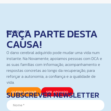
FAÇA PARTE DESTA
ENVOLVA-SE
CAUSA!
O dano cerebral adquirido pode mudar uma vida num
instante. Na Novamente, apoiamos pessoas com DCA e
as suas famílias com informação, acompanhamento e
respostas concretas ao longo da recuperação, para
reforçar a autonomia, a confiança e a qualidade de
vida.
SUBSCREVER NEWSLETTER
QUERO APOIAR
SER APOIADO
N
a