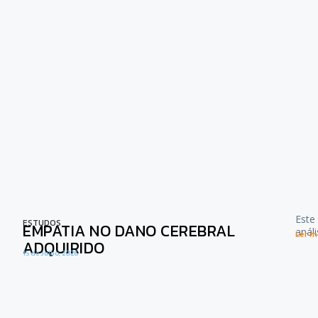
Este
ESTUDOS
EMPATIA NO DANO CEREBRAL
anál
Ler ma
ADQUIRIDO
15 de Julho, 2026