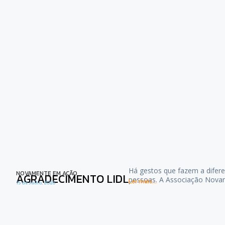
Há gestos que fazem a difere
NOVAMENTE EM AÇÃO
AGRADECIMENTO LIDL
pessoas. A Associação Nova
Ler mais...
15 de Julho, 2026