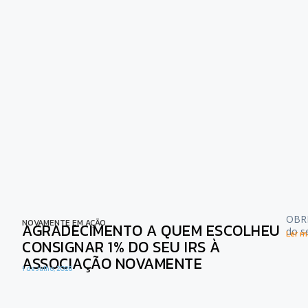
OBRI
NOVAMENTE EM AÇÃO
AGRADECIMENTO A QUEM ESCOLHEU
do s
Ler ma
CONSIGNAR 1% DO SEU IRS À
ASSOCIAÇÃO NOVAMENTE
1 de Julho, 2026