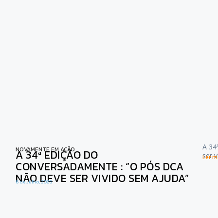
A 34
NOVAMENTE EM AÇÃO
A 34ª EDIÇÃO DO
ser 
Ler ma
CONVERSADAMENTE : “O PÓS DCA
NÃO DEVE SER VIVIDO SEM AJUDA”
6 de Julho, 2026