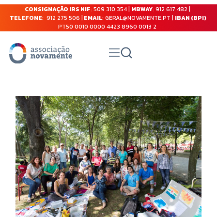
CONSIGNAÇÃO IRS NIF
: 509 310 354 |
MBWAY
: 912 617 482 |
TELEFONE
: 912 275 506 |
EMAIL
: GERAL@NOVAMENTE.PT |
IBAN (BPI)
PT50 0010 0000 4423 8960 0013 2