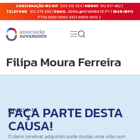
CONSIGNAÇÃO IRS NIF
: 509 310 354 |
MBWAY
: 912 617 482 |
TELEFONE
: 912 275 506 |
EMAIL
: GERAL@NOVAMENTE.PT |
IBAN (BPI)
PT50 0010 0000 4423 8960 0013 2
Filipa Moura Ferreira
FAÇA PARTE DESTA
ENVOLVA-SE
CAUSA!
O dano cerebral adquirido pode mudar uma vida num