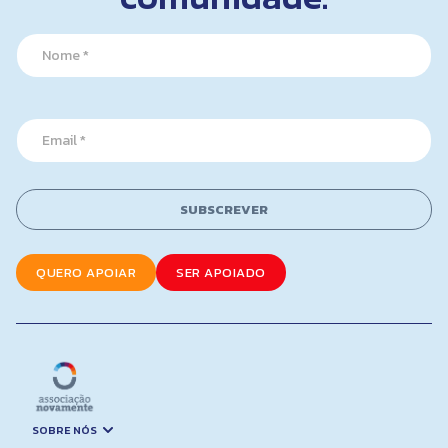
N
a
m
e
N
*
E
a
m
m
a
e
i
*
l
SUBSCREVER
*
QUERO APOIAR
SER APOIADO
SOBRE NÓS