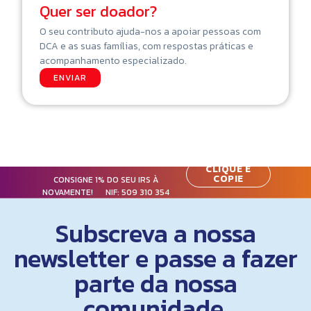
Quer ser doador?
O seu contributo ajuda-nos a apoiar pessoas com
DCA e as suas famílias, com respostas práticas e
acompanhamento especializado.
ENVIAR
CLIQUE E
COPIE
CONSIGNE 1% DO SEU IRS À
NOVAMENTE! NIF:
509 310 354
Subscreva a nossa
newsletter e passe a fazer
parte da nossa
comunidade.