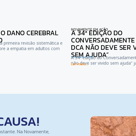
NOVAMENTE EM AÇÃO
NO DANO CEREBRAL
A 34ª EDIÇÃO DO
O
CONVERSADAMENTE :
a primeira revisão sistemática e
DCA NÃO DEVE SER 
bre a empatia em adultos com
SEM AJUDA”
6 de Julho, 2026
A 34ª edição do Conversadamen
não deve ser vivido sem ajuda” 
Ler mais...
CAUSA!
nstante. Na Novamente,