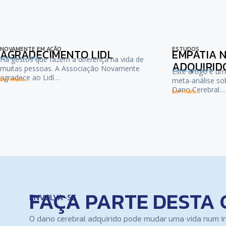
NOVAMENTE EM AÇÃO
ESTUDOS
AGRADECIMENTO LIDL
EMPATIA 
15 de Julho, 2026
Há gestos que fazem a diferença na vida de
ADQUIRID
muitas pessoas. A Associação Novamente
15 de Julho, 2026
Este artigo é um
agradece ao Lidl…
Ler mais...
meta-análise so
Dano Cerebral…
Ler mais...
FAÇA PARTE DESTA 
ENVOLVA-SE
O dano cerebral adquirido pode mudar uma vida num i