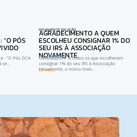
NOVAMENTE EM AÇÃO
AGRADECIMENTO A QUEM
 “O PÓS
ESCOLHEU CONSIGNAR 1% DO
VIVIDO
SEU IRS À ASSOCIAÇÃO
NOVAMENTE
te : “O Pós DCA
1 de Julho, 2026
OBRIGADO!💙 A todos os que escolheram
já se…
consignar 1% do seu IRS à Associação
Novamente, o nosso mais…
Ler mais...