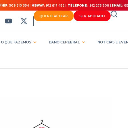
 NIF
: 509 310 354 |
MBWAY
: 912 617 482 |
TELEFONE
: 912 275 506 |
EMAIL
: 
QUERO APOIAR
SER APOIADO
O QUE FAZEMOS
DANO CEREBRAL
NOTÍCIAS E EVE