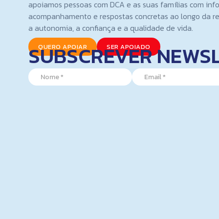
apoiamos pessoas com DCA e as suas famílias com inf
acompanhamento e respostas concretas ao longo da re
a autonomia, a confiança e a qualidade de vida.
SUBSCREVER NEWS
QUERO APOIAR
SER APOIADO
N
N
E
a
a
m
m
m
a
e
e
i
E
*
l
m
*
a
i
l
N
a
m
e