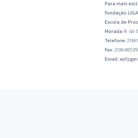
Para mais escl
Fundação LIG
Escola de Pro
Morada:
R. do 
Telefone:
21361
Fax:
213648539
Email:
epfpger