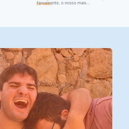
Novamente, o nosso mais…
Ler mais...