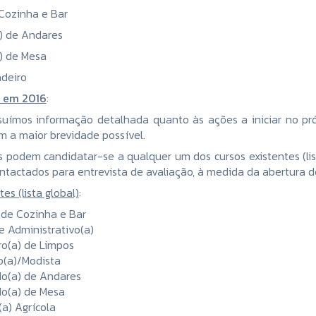
Cozinha e Bar
) de Andares
) de Mesa
adeiro
r em 2016
:
uímos informação detalhada quanto às ações a iniciar no pr
m a maior brevidade possível.
s podem candidatar-se a qualquer um dos cursos existentes (li
ntactados para entrevista de avaliação, à medida da abertura 
es (lista global)
:
de Cozinha e Bar
e Administrativo(a)
ro(a) de Limpos
o(a)/Modista
o(a) de Andares
o(a) de Mesa
a) Agrícola