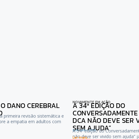
NOVAMENTE EM AÇÃO
NO DANO CEREBRAL
A 34ª EDIÇÃO DO
O
CONVERSADAMENTE :
a primeira revisão sistemática e
DCA NÃO DEVE SER 
bre a empatia em adultos com
SEM AJUDA”
6 de Julho, 2026
A 34ª edição do Conversadamen
não deve ser vivido sem ajuda” 
Ler mais...