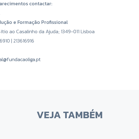
arecimentos contactar:
A
dução e Formação Profissional
Sítio ao Casalinho da Ajuda; 1349-011 Lisboa
6910 | 213616916
al@fundacaoliga.pt
VEJA TAMBÉM