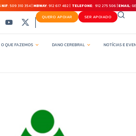
 NIF
: 509 310 354 |
MBWAY
: 912 617 482 |
TELEFONE
: 912 275 506 |
EMAIL
: 
QUERO APOIAR
SER APOIADO
O QUE FAZEMOS
DANO CEREBRAL
NOTÍCIAS E EVE