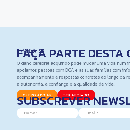
FAÇA PARTE DESTA 
ENVOLVA-SE
O dano cerebral adquirido pode mudar uma vida num i
apoiamos pessoas com DCA e as suas famílias com inf
acompanhamento e respostas concretas ao longo da re
a autonomia, a confiança e a qualidade de vida.
SUBSCREVER NEWS
QUERO APOIAR
SER APOIADO
N
N
E
a
a
m
m
m
a
e
e
i
*