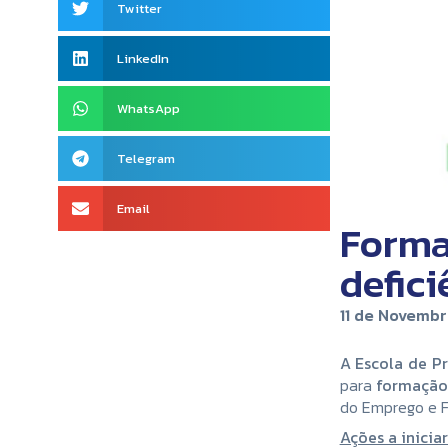
Twitter
LinkedIn
WhatsApp
Telegram
Email
Forma
defic
11 de Novembr
A Escola de P
para
formação 
do Emprego e F
Ações a inicia