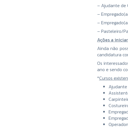
– Ajudante de 
– Empregado(a
– Empregado(a
– Pasteleiro/P
Ações a inicia
Ainda não poss
candidatura co
Os interessado
ano e sendo co
*
Cursos existent
Ajudante 
Assistent
Carpintei
Costureir
Empregad
Empregad
Operador(