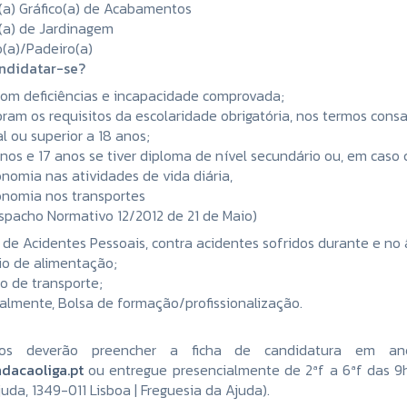
a) Gráfico(a) de Acabamentos
(a) de Jardinagem
o(a)/Padeiro(a)
ndidatar-se?
om deficiências e incapacidade comprovada;
am os requisitos da escolaridade obrigatória, nos termos consag
al ou superior a 18 anos;
anos e 17 anos se tiver diploma de nível secundário ou, em cas
omia nas atividades de vida diária,
nomia nos transportes
pacho Normativo 12/2012 de 21 de Maio)
 de Acidentes Pessoais, contra acidentes sofridos durante e no
io de alimentação;
io de transporte;
almente, Bolsa de formação/profissionalização.
dos deverão preencher a ficha de candidatura em an
dacaoliga.pt
ou entregue presencialmente de 2ªf a 6ªf das 9h
uda, 1349-011 Lisboa | Freguesia da Ajuda).