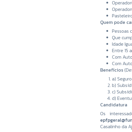
Operador(
Operador
Pasteleir
Quem pode ca
Pessoas c
Que cumpr
Idade Igu
Entre 15 
Com Auton
Com Auto
Benefícios
(Des
a) Seguro
b) Subsíd
c) Subsíd
d) Eventu
Candidatura
Os interessa
epfpgeral@fun
Casalinho da Aj