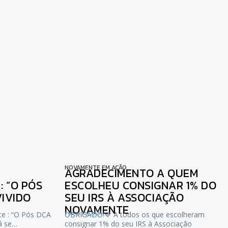
NOVAMENTE EM AÇÃO
AGRADECIMENTO A QUEM
 “O PÓS
ESCOLHEU CONSIGNAR 1% DO
VIVIDO
SEU IRS À ASSOCIAÇÃO
NOVAMENTE
te : “O Pós DCA
1 de Julho, 2026
OBRIGADO!💙 A todos os que escolheram
já se…
consignar 1% do seu IRS à Associação