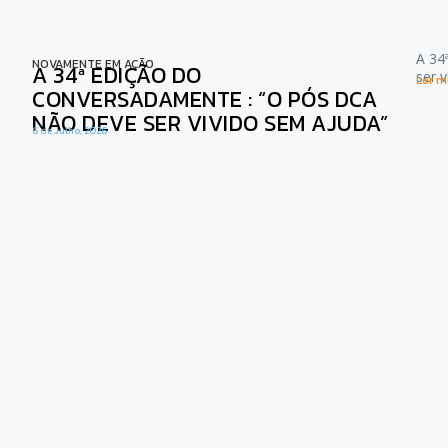
A 34
NOVAMENTE EM AÇÃO
A 34ª EDIÇÃO DO
ser 
Ler ma
CONVERSADAMENTE : “O PÓS DCA
NÃO DEVE SER VIVIDO SEM AJUDA”
6 de Julho, 2026