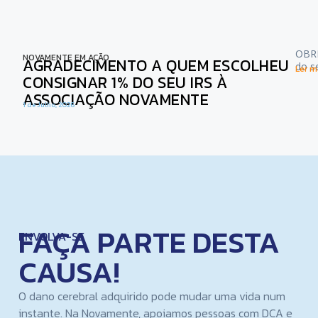
OBRI
NOVAMENTE EM AÇÃO
AGRADECIMENTO A QUEM ESCOLHEU
do s
Ler ma
CONSIGNAR 1% DO SEU IRS À
ASSOCIAÇÃO NOVAMENTE
1 de Julho, 2026
FAÇA PARTE DESTA
ENVOLVA-SE
CAUSA!
O dano cerebral adquirido pode mudar uma vida num
instante. Na Novamente, apoiamos pessoas com DCA e