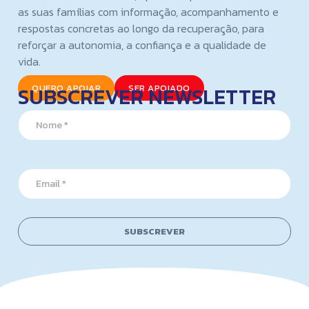
as suas famílias com informação, acompanhamento e
respostas concretas ao longo da recuperação, para
reforçar a autonomia, a confiança e a qualidade de
vida.
SUBSCREVER NEWSLETTER
QUERO APOIAR
SER APOIADO
E
N
m
a
a
m
i
e
l
*
E
E
m
m
a
a
i
i
l
l
SUBSCREVER
E
*
m
a
i
l