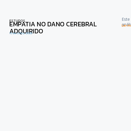
Este
ESTUDOS
EMPATIA NO DANO CEREBRAL
anál
Ler ma
ADQUIRIDO
15 de Julho, 2026