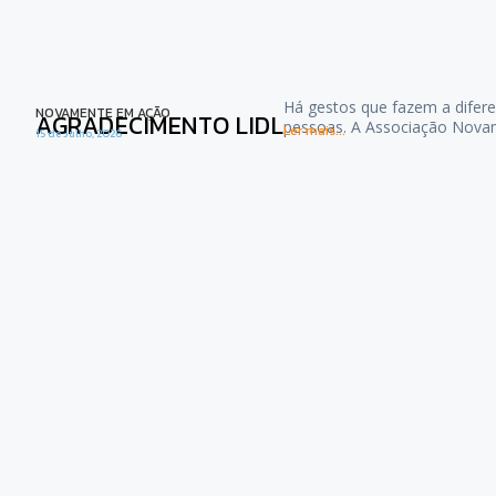
Há gestos que fazem a difere
NOVAMENTE EM AÇÃO
AGRADECIMENTO LIDL
pessoas. A Associação Nova
Ler mais...
15 de Julho, 2026