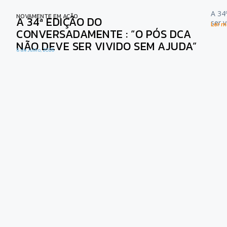
A 34
NOVAMENTE EM AÇÃO
A 34ª EDIÇÃO DO
ser 
Ler ma
CONVERSADAMENTE : “O PÓS DCA
NÃO DEVE SER VIVIDO SEM AJUDA”
6 de Julho, 2026