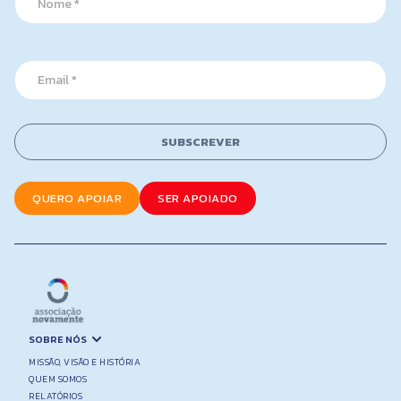
a
m
e
*
*
E
E
m
m
a
a
i
i
l
l
SUBSCREVER
*
QUERO APOIAR
SER APOIADO
SOBRE NÓS
MISSÃO, VISÃO E HISTÓRIA
QUEM SOMOS
RELATÓRIOS