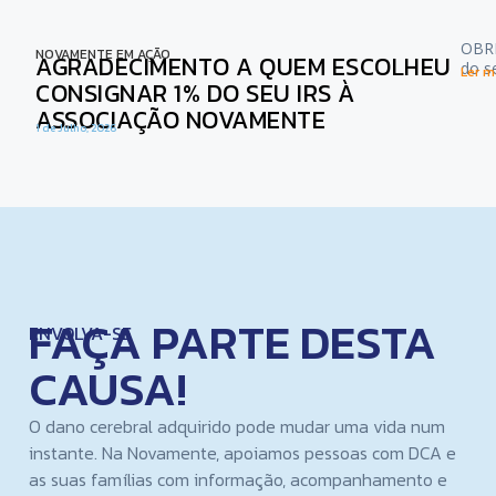
OBRI
NOVAMENTE EM AÇÃO
AGRADECIMENTO A QUEM ESCOLHEU
do s
Ler ma
CONSIGNAR 1% DO SEU IRS À
ASSOCIAÇÃO NOVAMENTE
1 de Julho, 2026
FAÇA PARTE DESTA
ENVOLVA-SE
CAUSA!
O dano cerebral adquirido pode mudar uma vida num
instante. Na Novamente, apoiamos pessoas com DCA e
as suas famílias com informação, acompanhamento e