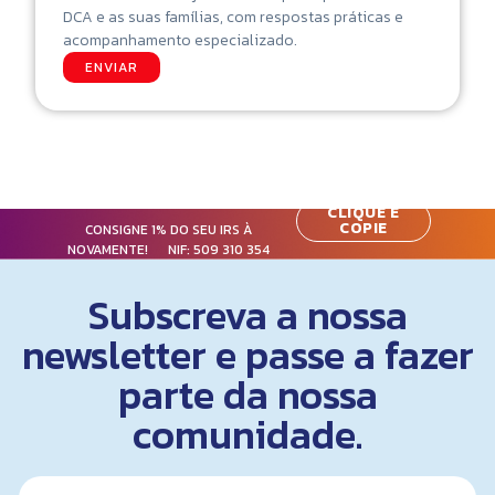
DCA e as suas famílias, com respostas práticas e
acompanhamento especializado.
ENVIAR
CLIQUE E
COPIE
CONSIGNE 1% DO SEU IRS À
NOVAMENTE! NIF:
509 310 354
Subscreva a nossa
newsletter e passe a fazer
parte da nossa
comunidade.
N