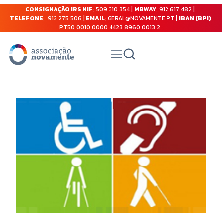
CONSIGNAÇÃO IRS NIF
: 509 310 354 |
MBWAY
: 912 617 482 |
TELEFONE
: 912 275 506 |
EMAIL
: GERAL@NOVAMENTE.PT |
IBAN (BPI)
PT50 0010 0000 4423 8960 0013 2