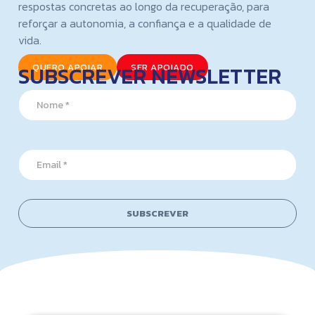
respostas concretas ao longo da recuperação, para
reforçar a autonomia, a confiança e a qualidade de
vida.
SUBSCREVER NEWSLETTER
QUERO APOIAR
SER APOIADO
N
a
m
e
*
*
E
E
m
m
a
a
i
i
l
l
SUBSCREVER
*
E
m
a
i
l