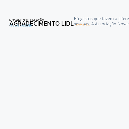
Há gestos que fazem a difere
NOVAMENTE EM AÇÃO
AGRADECIMENTO LIDL
pessoas. A Associação Nova
Ler mais...
15 de Julho, 2026