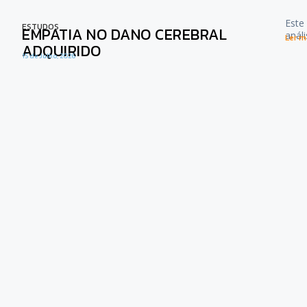
Este
ESTUDOS
EMPATIA NO DANO CEREBRAL
anál
Ler ma
ADQUIRIDO
15 de Julho, 2026