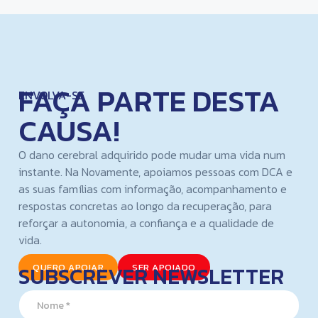
FAÇA PARTE DESTA
ENVOLVA-SE
CAUSA!
O dano cerebral adquirido pode mudar uma vida num
instante. Na Novamente, apoiamos pessoas com DCA e
as suas famílias com informação, acompanhamento e
respostas concretas ao longo da recuperação, para
reforçar a autonomia, a confiança e a qualidade de
vida.
SUBSCREVER NEWSLETTER
QUERO APOIAR
SER APOIADO
N
a