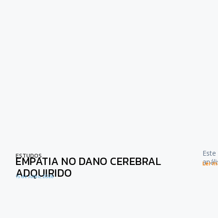
Este
ESTUDOS
EMPATIA NO DANO CEREBRAL
anál
Ler ma
ADQUIRIDO
15 de Julho, 2026