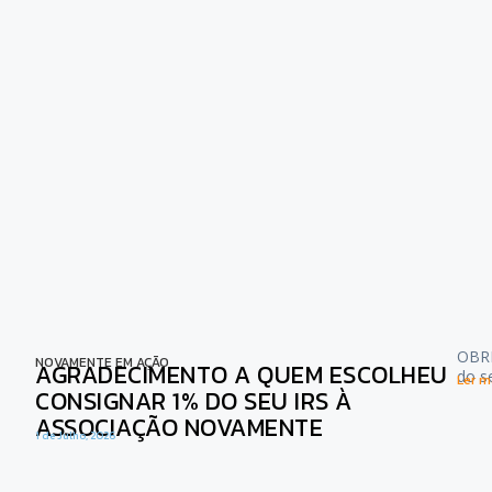
OBRI
NOVAMENTE EM AÇÃO
AGRADECIMENTO A QUEM ESCOLHEU
do s
Ler ma
CONSIGNAR 1% DO SEU IRS À
ASSOCIAÇÃO NOVAMENTE
1 de Julho, 2026