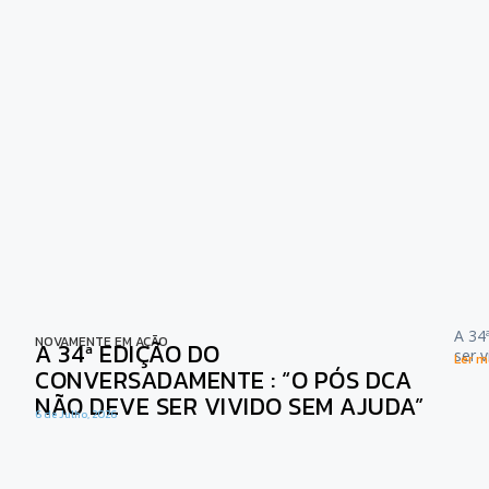
A 34
NOVAMENTE EM AÇÃO
A 34ª EDIÇÃO DO
ser 
Ler ma
CONVERSADAMENTE : “O PÓS DCA
NÃO DEVE SER VIVIDO SEM AJUDA”
6 de Julho, 2026