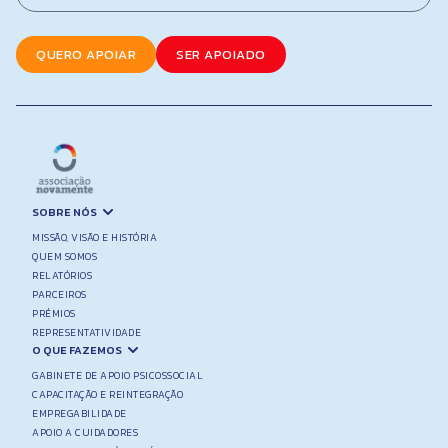
*
N
a
m
QUERO APOIAR
SER APOIADO
e
SOBRE NÓS
MISSÃO, VISÃO E HISTÓRIA
QUEM SOMOS
RELATÓRIOS
PARCEIROS
PRÉMIOS
REPRESENTATIVIDADE
O QUE FAZEMOS
GABINETE DE APOIO PSICOSSOCIAL
CAPACITAÇÃO E REINTEGRAÇÃO
EMPREGABILIDADE
APOIO A CUIDADORES