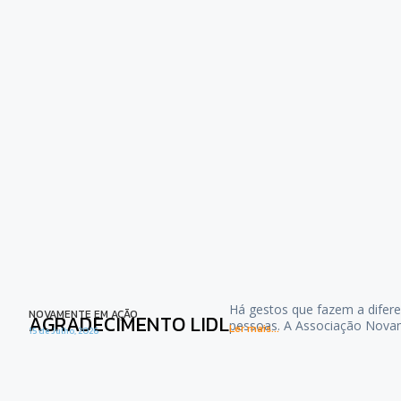
Há gestos que fazem a difere
NOVAMENTE EM AÇÃO
AGRADECIMENTO LIDL
pessoas. A Associação Nova
Ler mais...
15 de Julho, 2026