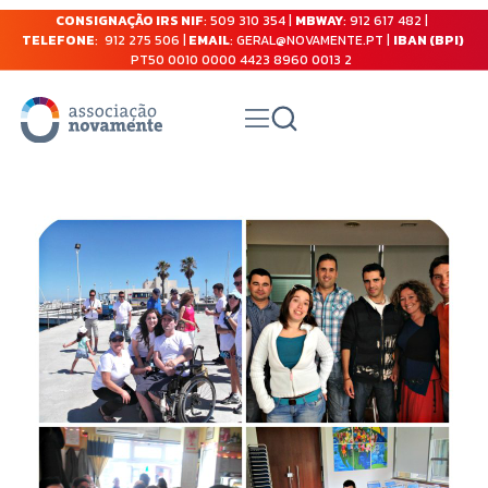
CONSIGNAÇÃO IRS NIF
: 509 310 354 |
MBWAY
: 912 617 482 |
TELEFONE
: 912 275 506 |
EMAIL
: GERAL@NOVAMENTE.PT |
IBAN (BPI)
PT50 0010 0000 4423 8960 0013 2