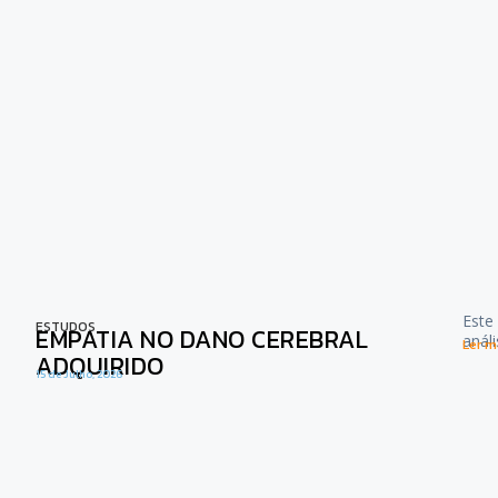
Este
ESTUDOS
EMPATIA NO DANO CEREBRAL
anál
Ler ma
ADQUIRIDO
15 de Julho, 2026