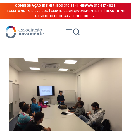
CONSIGNAÇÃO IRS NIF
: 509 310 354 |
MBWAY
: 912 617 482 |
TELEFONE
: 912 275 506 |
EMAIL
: GERAL@NOVAMENTE.PT |
IBAN (BPI)
PT50 0010 0000 4423 8960 0013 2