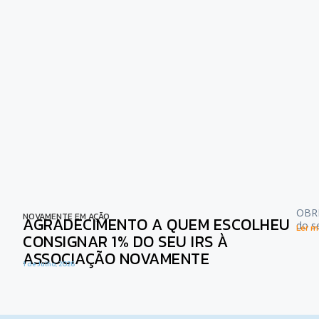
OBRI
NOVAMENTE EM AÇÃO
AGRADECIMENTO A QUEM ESCOLHEU
do s
Ler ma
CONSIGNAR 1% DO SEU IRS À
ASSOCIAÇÃO NOVAMENTE
1 de Julho, 2026