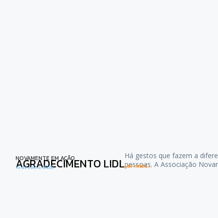
Há gestos que fazem a difere
NOVAMENTE EM AÇÃO
AGRADECIMENTO LIDL
pessoas. A Associação Nova
Ler mais...
15 de Julho, 2026