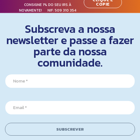
COPIE
CONSIGNE 1% DO SEU IRS À
NOVAMENTE! NIF:
509 310 354
Subscreva a nossa
newsletter e passe a fazer
parte da nossa
comunidade.
N
a
m
e
E
*
E
m
m
a
a
i
i
l
l
*
SUBSCREVER
*