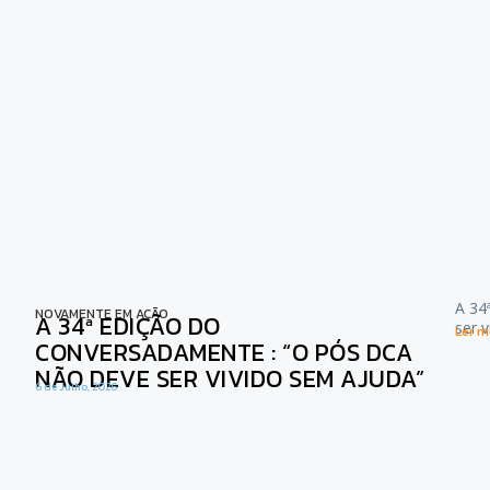
A 34
NOVAMENTE EM AÇÃO
A 34ª EDIÇÃO DO
ser 
Ler ma
CONVERSADAMENTE : “O PÓS DCA
NÃO DEVE SER VIVIDO SEM AJUDA”
6 de Julho, 2026