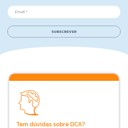
*
*
E
*
m
*
a
i
l
SUBSCREVER
*
Tem dúvidas sobre DCA?