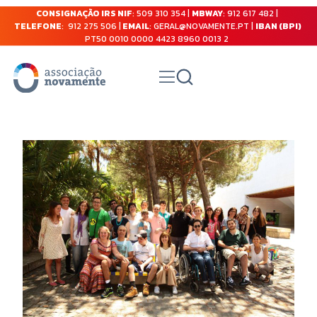
CONSIGNAÇÃO IRS NIF
: 509 310 354 |
MBWAY
: 912 617 482 |
TELEFONE
: 912 275 506 |
EMAIL
: GERAL@NOVAMENTE.PT |
IBAN (BPI)
PT50 0010 0000 4423 8960 0013 2