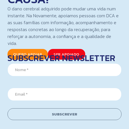
O dano cerebral adquirido pode mudar uma vida num
instante. Na Novamente, apoiamos pessoas com DCA e
as suas famílias com informação, acompanhamento e
respostas concretas ao longo da recuperação, para
reforçar a autonomia, a confiança e a qualidade de
vida.
SUBSCREVER NEWSLETTER
QUERO APOIAR
SER APOIADO
N
a
m
e
N
*
E
a
m
m
a
e
i
*
l
E
SUBSCREVER
*
m
a