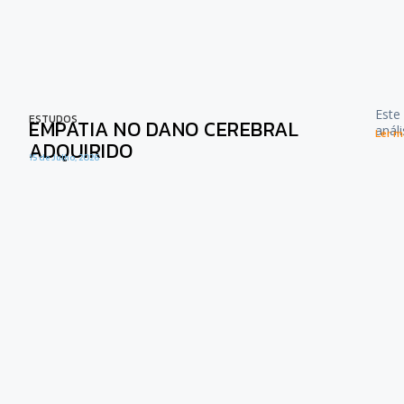
Este
ESTUDOS
EMPATIA NO DANO CEREBRAL
anál
Ler ma
ADQUIRIDO
15 de Julho, 2026