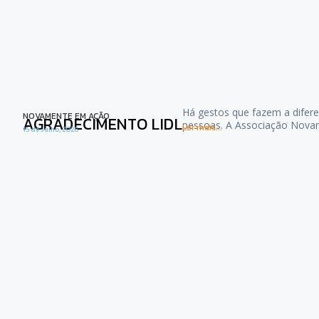
Há gestos que fazem a difere
NOVAMENTE EM AÇÃO
AGRADECIMENTO LIDL
pessoas. A Associação Nova
Ler mais...
15 de Julho, 2026