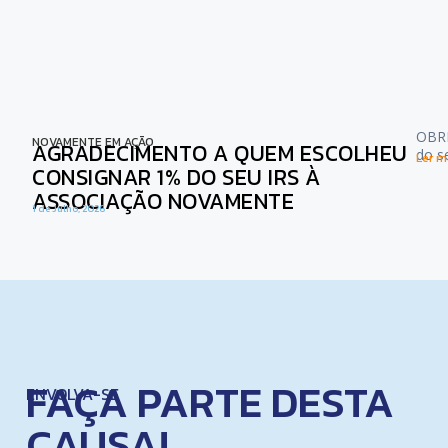
OBRI
NOVAMENTE EM AÇÃO
AGRADECIMENTO A QUEM ESCOLHEU
do s
Ler ma
CONSIGNAR 1% DO SEU IRS À
ASSOCIAÇÃO NOVAMENTE
1 de Julho, 2026
FAÇA PARTE DESTA
ENVOLVA-SE
CAUSA!