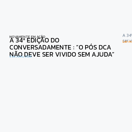
A 34
NOVAMENTE EM AÇÃO
A 34ª EDIÇÃO DO
ser 
Ler ma
CONVERSADAMENTE : “O PÓS DCA
NÃO DEVE SER VIVIDO SEM AJUDA”
6 de Julho, 2026