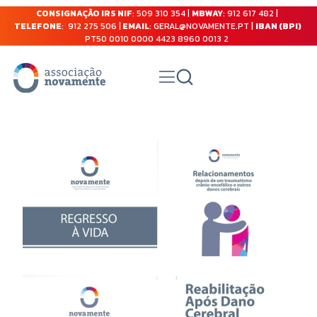
CONSIGNAÇÃO IRS NIF
: 509 310 354 |
MBWAY
: 912 617 482 |
TELEFONE
: 912 275 506 |
EMAIL
: GERAL@NOVAMENTE.PT |
IBAN (BPI)
PT50 0010 0000 4423 8960 0013 2