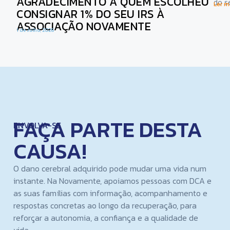
AGRADECIMENTO A QUEM ESCOLHEU
do s
Ler ma
CONSIGNAR 1% DO SEU IRS À
ASSOCIAÇÃO NOVAMENTE
1 de Julho, 2026
FAÇA PARTE DESTA
ENVOLVA-SE
CAUSA!
O dano cerebral adquirido pode mudar uma vida num
instante. Na Novamente, apoiamos pessoas com DCA e
as suas famílias com informação, acompanhamento e
respostas concretas ao longo da recuperação, para
reforçar a autonomia, a confiança e a qualidade de
vida.