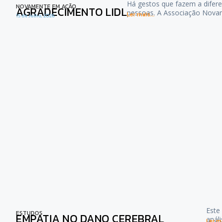
Há gestos que fazem a difere
NOVAMENTE EM AÇÃO
AGRADECIMENTO LIDL
pessoas. A Associação Nova
Ler mais...
15 de Julho, 2026
Este
ESTUDOS
EMPATIA NO DANO CEREBRAL
anál
Ler ma