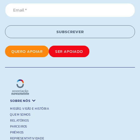
*
E
m
a
i
l
SUBSCREVER
*
QUERO APOIAR
SER APOIADO
SOBRE NÓS
MISSÃO, VISÃO E HISTÓRIA
QUEM SOMOS
RELATÓRIOS
PARCEIROS
PRÉMIOS
REPRESENTATIVIDADE