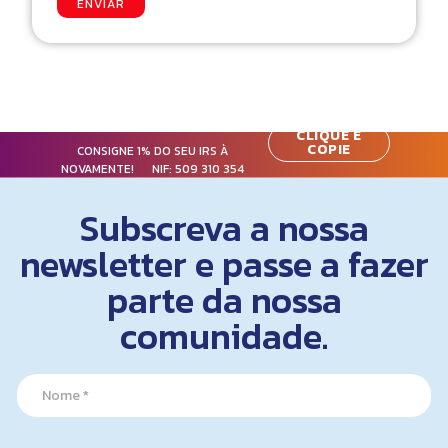
ENVIAR
CLIQUE E
COPIE
CONSIGNE 1% DO SEU IRS À
NOVAMENTE! NIF:
509 310 354
Subscreva a nossa
newsletter e passe a fazer
parte da nossa
comunidade.
N
N
a
a
m
m
e
e