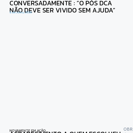
CONVERSADAMENTE : “O PÓS DCA
NÃO DEVE SER VIVIDO SEM AJUDA”
6 de Julho, 2026
OBRI
NOVAMENTE EM AÇÃO