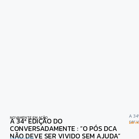
A 34
NOVAMENTE EM AÇÃO
A 34ª EDIÇÃO DO
ser 
Ler ma
CONVERSADAMENTE : “O PÓS DCA
NÃO DEVE SER VIVIDO SEM AJUDA”
6 de Julho, 2026