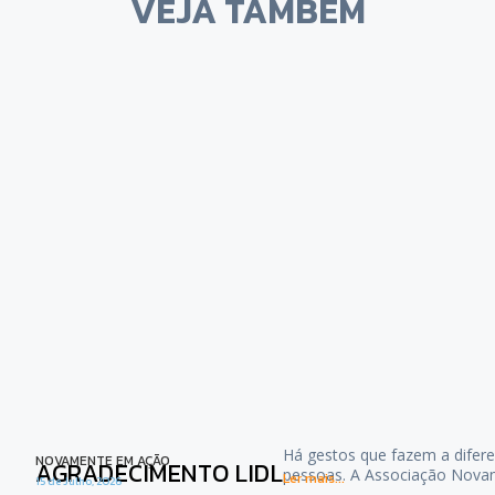
VEJA TAMBÉM
Há gestos que fazem a difere
NOVAMENTE EM AÇÃO
AGRADECIMENTO LIDL
pessoas. A Associação Nova
Ler mais...
15 de Julho, 2026