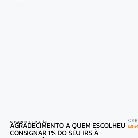
OBRI
NOVAMENTE EM AÇÃO
AGRADECIMENTO A QUEM ESCOLHEU
do s
Ler ma
CONSIGNAR 1% DO SEU IRS À