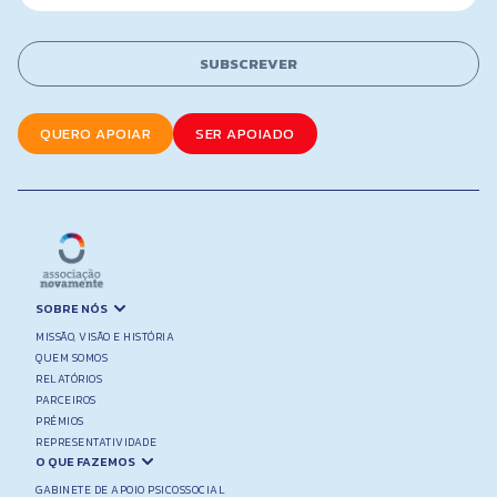
a
e
i
*
l
N
SUBSCREVER
*
a
m
e
QUERO APOIAR
SER APOIADO
SOBRE NÓS
MISSÃO, VISÃO E HISTÓRIA
QUEM SOMOS
RELATÓRIOS
PARCEIROS
PRÉMIOS
REPRESENTATIVIDADE
O QUE FAZEMOS
GABINETE DE APOIO PSICOSSOCIAL