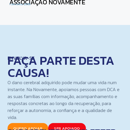
ASSOCIAÇÃO NOVAMENTE
1 de Julho, 2026
FAÇA PARTE DESTA
ENVOLVA-SE
CAUSA!
O dano cerebral adquirido pode mudar uma vida num
instante. Na Novamente, apoiamos pessoas com DCA e
as suas famílias com informação, acompanhamento e
respostas concretas ao longo da recuperação, para
reforçar a autonomia, a confiança e a qualidade de
vida.
QUERO APOIAR
SER APOIADO