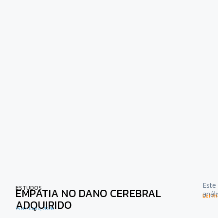
Este
ESTUDOS
EMPATIA NO DANO CEREBRAL
anál
Ler ma
ADQUIRIDO
15 de Julho, 2026