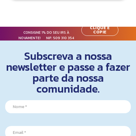
CLIQUE E
COPIE
CONSIGNE 1% DO SEU IRS À
NOVAMENTE! NIF:
509 310 354
Subscreva a nossa
newsletter e passe a fazer
parte da nossa
comunidade.
N
a
m
e
N
*
E
a
m
m