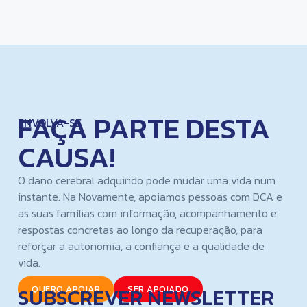
FAÇA PARTE DESTA
ENVOLVA-SE
CAUSA!
O dano cerebral adquirido pode mudar uma vida num
instante. Na Novamente, apoiamos pessoas com DCA e
as suas famílias com informação, acompanhamento e
respostas concretas ao longo da recuperação, para
reforçar a autonomia, a confiança e a qualidade de
vida.
SUBSCREVER NEWSLETTER
QUERO APOIAR
SER APOIADO
N