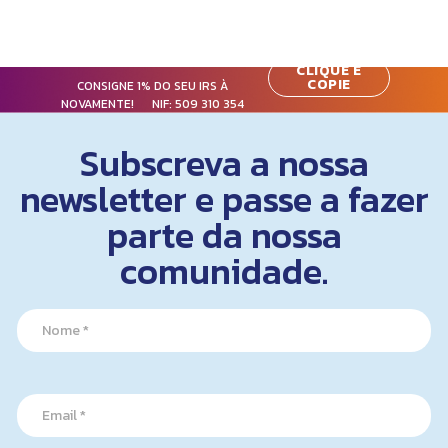
CLIQUE E
COPIE
CONSIGNE 1% DO SEU IRS À
NOVAMENTE! NIF:
509 310 354
Subscreva a nossa
newsletter e passe a fazer
parte da nossa
comunidade.
N
a
m
e
E
*
E
m
m
a
a
i