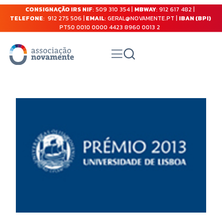
CONSIGNAÇÃO IRS NIF
: 509 310 354 |
MBWAY
: 912 617 482 |
TELEFONE
: 912 275 506 |
EMAIL
: GERAL@NOVAMENTE.PT |
IBAN (BPI)
PT50 0010 0000 4423 8960 0013 2