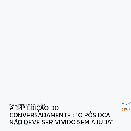
A 34
NOVAMENTE EM AÇÃO
A 34ª EDIÇÃO DO
ser 
Ler ma
CONVERSADAMENTE : “O PÓS DCA
NÃO DEVE SER VIVIDO SEM AJUDA”
6 de Julho, 2026