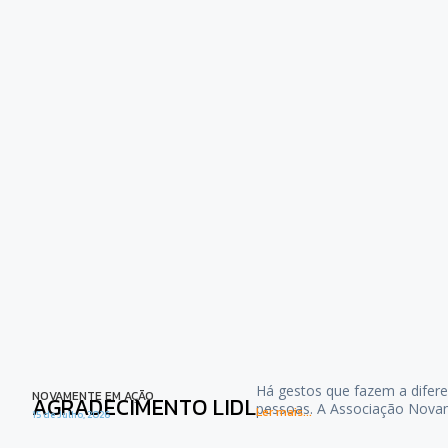
Há gestos que fazem a difere
NOVAMENTE EM AÇÃO
AGRADECIMENTO LIDL
pessoas. A Associação Nova
Ler mais...
15 de Julho, 2026