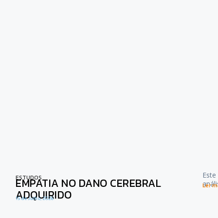
Este
ESTUDOS
EMPATIA NO DANO CEREBRAL
anál
Ler ma
ADQUIRIDO
15 de Julho, 2026