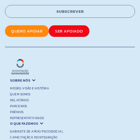
i
l
l
E
SUBSCREVER
*
m
a
i
QUERO APOIAR
SER APOIADO
l
N
a
m
e
SOBRE NÓS
MISSÃO, VISÃO E HISTÓRIA
QUEM SOMOS
RELATÓRIOS
PARCEIROS
PRÉMIOS
REPRESENTATIVIDADE
O QUE FAZEMOS
GABINETE DE APOIO PSICOSSOCIAL
CAPACITAÇÃO E REINTEGRAÇÃO