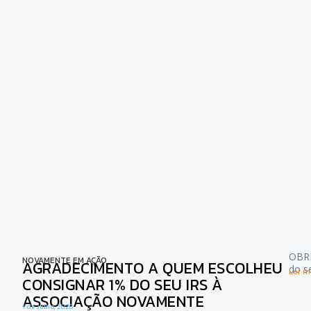
OBRI
NOVAMENTE EM AÇÃO
AGRADECIMENTO A QUEM ESCOLHEU
do s
Ler ma
CONSIGNAR 1% DO SEU IRS À
ASSOCIAÇÃO NOVAMENTE
1 de Julho, 2026