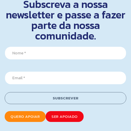
Subscreva a nossa
newsletter e passe a fazer
parte da nossa
comunidade.
N
a
m
e
E
*
E
m
m
a
a
i
i
l
l
*
SUBSCREVER
*
E
m
a
QUERO APOIAR
SER APOIADO
i
l