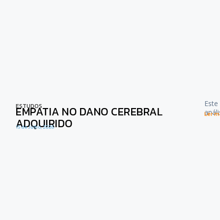
Este
ESTUDOS
EMPATIA NO DANO CEREBRAL
anál
Ler ma
ADQUIRIDO
15 de Julho, 2026