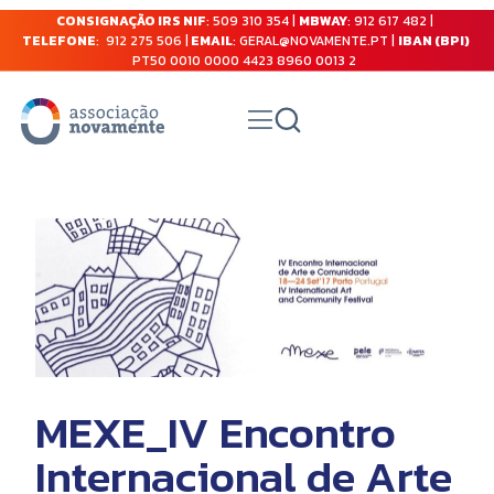
CONSIGNAÇÃO IRS NIF
: 509 310 354 |
MBWAY
: 912 617 482 |
TELEFONE
: 912 275 506 |
EMAIL
: GERAL@NOVAMENTE.PT |
IBAN (BPI)
PT50 0010 0000 4423 8960 0013 2
MEXE_IV Encontro
Internacional de Arte