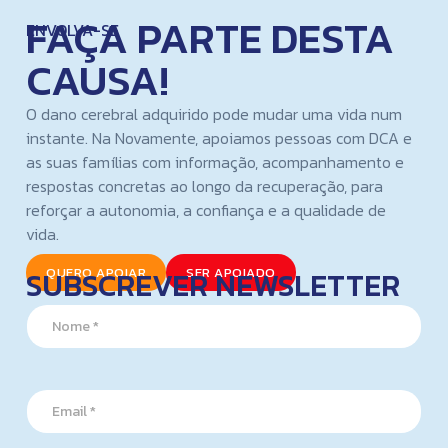
FAÇA PARTE DESTA
ENVOLVA-SE
CAUSA!
O dano cerebral adquirido pode mudar uma vida num
instante. Na Novamente, apoiamos pessoas com DCA e
as suas famílias com informação, acompanhamento e
respostas concretas ao longo da recuperação, para
reforçar a autonomia, a confiança e a qualidade de
vida.
SUBSCREVER NEWSLETTER
QUERO APOIAR
SER APOIADO
N
a
m
e
N
*
E
a
m
m
a
e