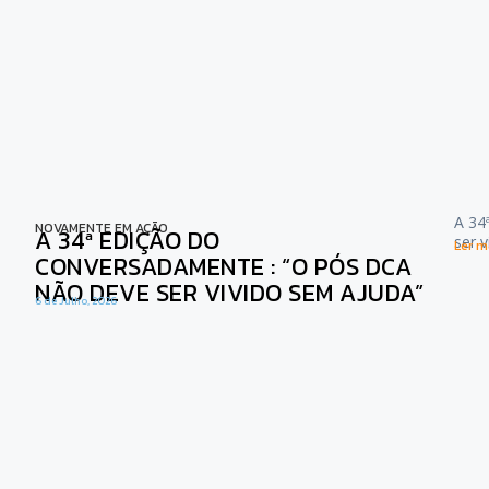
A 34
NOVAMENTE EM AÇÃO
A 34ª EDIÇÃO DO
ser 
Ler ma
CONVERSADAMENTE : “O PÓS DCA
NÃO DEVE SER VIVIDO SEM AJUDA”
6 de Julho, 2026