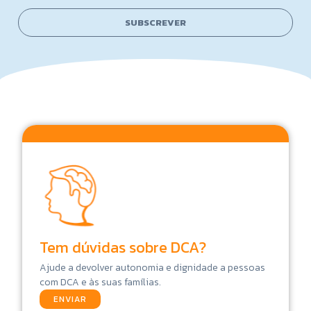
i
E
l
m
SUBSCREVER
*
a
i
l
*
Tem dúvidas sobre DCA?
Ajude a devolver autonomia e dignidade a pessoas
com DCA e às suas famílias.
ENVIAR