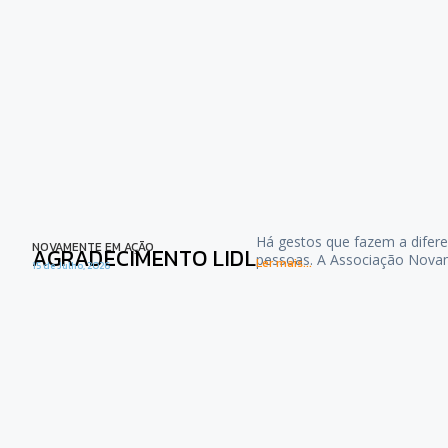
Há gestos que fazem a difere
NOVAMENTE EM AÇÃO
AGRADECIMENTO LIDL
pessoas. A Associação Nova
Ler mais...
15 de Julho, 2026