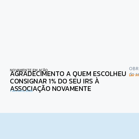
OBRI
NOVAMENTE EM AÇÃO
AGRADECIMENTO A QUEM ESCOLHEU
do s
Ler ma
CONSIGNAR 1% DO SEU IRS À
ASSOCIAÇÃO NOVAMENTE
1 de Julho, 2026