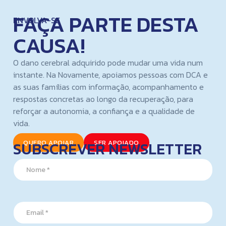
FAÇA PARTE DESTA
ENVOLVA-SE
CAUSA!
O dano cerebral adquirido pode mudar uma vida num
instante. Na Novamente, apoiamos pessoas com DCA e
as suas famílias com informação, acompanhamento e
respostas concretas ao longo da recuperação, para
reforçar a autonomia, a confiança e a qualidade de
vida.
SUBSCREVER NEWSLETTER
QUERO APOIAR
SER APOIADO
N
a
m
e
N
*
E
a
m
m
a