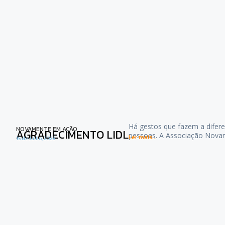
Há gestos que fazem a difere
NOVAMENTE EM AÇÃO
AGRADECIMENTO LIDL
pessoas. A Associação Nova
Ler mais...
15 de Julho, 2026