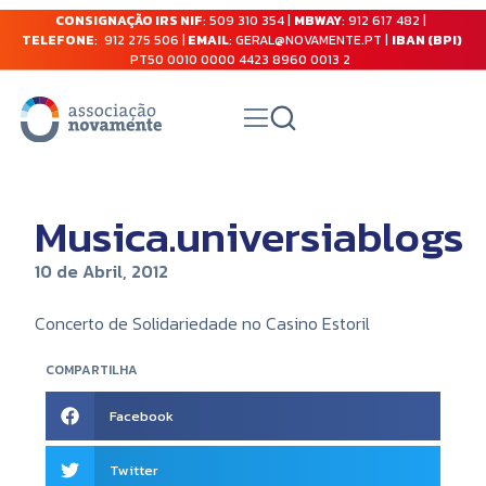
CONSIGNAÇÃO IRS NIF
: 509 310 354 |
MBWAY
: 912 617 482 |
TELEFONE
: 912 275 506 |
EMAIL
: GERAL@NOVAMENTE.PT |
IBAN (BPI)
PT50 0010 0000 4423 8960 0013 2
Musica.universiablogs
10 de Abril, 2012
Concerto de Solidariedade no Casino Estoril
COMPARTILHA
Facebook
Twitter