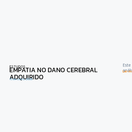
Este
ESTUDOS
EMPATIA NO DANO CEREBRAL
anál
Ler ma
ADQUIRIDO
15 de Julho, 2026