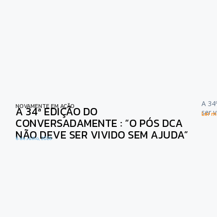
A 34
NOVAMENTE EM AÇÃO
A 34ª EDIÇÃO DO
ser 
Ler ma
CONVERSADAMENTE : “O PÓS DCA
NÃO DEVE SER VIVIDO SEM AJUDA”
6 de Julho, 2026