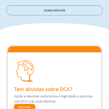
e
i
*
l
N
SUBSCREVER
*
a
m
e
Tem dúvidas sobre DCA?
Ajude a devolver autonomia e dignidade a pessoas
com DCA e às suas famílias.
ENVIAR