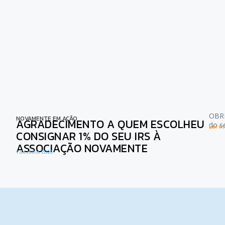
OBRI
NOVAMENTE EM AÇÃO
AGRADECIMENTO A QUEM ESCOLHEU
do s
Ler ma
CONSIGNAR 1% DO SEU IRS À
ASSOCIAÇÃO NOVAMENTE
1 de Julho, 2026