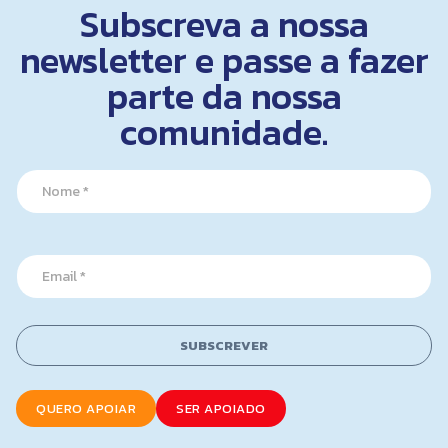
Subscreva a nossa
newsletter e passe a fazer
parte da nossa
comunidade.
N
a
m
e
N
*
E
a
m
m
a
e
i
*
l
*
SUBSCREVER
*
QUERO APOIAR
SER APOIADO