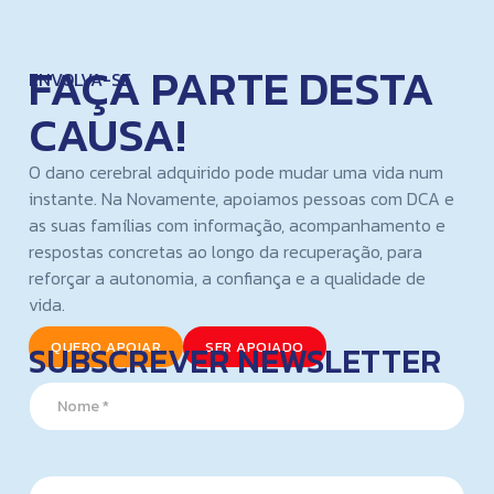
FAÇA PARTE DESTA
ENVOLVA-SE
CAUSA!
O dano cerebral adquirido pode mudar uma vida num
instante. Na Novamente, apoiamos pessoas com DCA e
as suas famílias com informação, acompanhamento e
respostas concretas ao longo da recuperação, para
reforçar a autonomia, a confiança e a qualidade de
vida.
SUBSCREVER NEWSLETTER
QUERO APOIAR
SER APOIADO
E
N
m
a
a
m
i
e
l
*
E
E