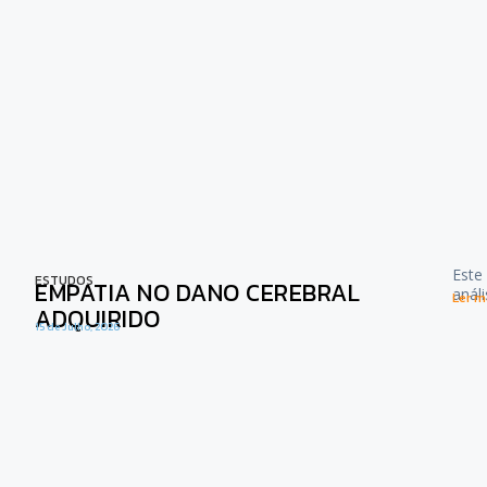
Este
ESTUDOS
EMPATIA NO DANO CEREBRAL
anál
Ler ma
ADQUIRIDO
15 de Julho, 2026