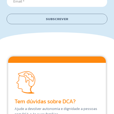
m
m
a
a
i
i
l
l
SUBSCREVER
E
*
m
a
i
l
Tem dúvidas sobre DCA?
Ajude a devolver autonomia e dignidade a pessoas