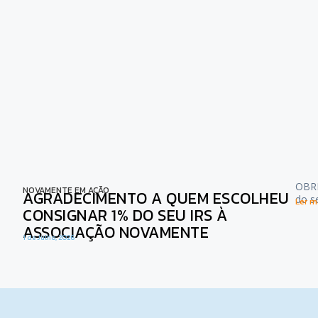
OBRI
NOVAMENTE EM AÇÃO
AGRADECIMENTO A QUEM ESCOLHEU
do s
Ler ma
CONSIGNAR 1% DO SEU IRS À
ASSOCIAÇÃO NOVAMENTE
1 de Julho, 2026