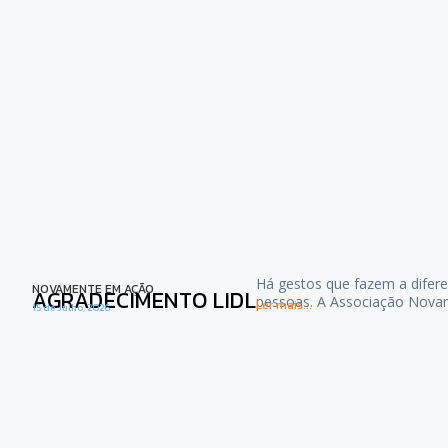
Há gestos que fazem a difere
NOVAMENTE EM AÇÃO
AGRADECIMENTO LIDL
pessoas. A Associação Nova
Ler mais...
15 de Julho, 2026