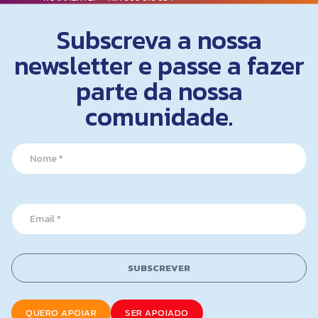
Subscreva a nossa
newsletter e passe a fazer
parte da nossa
comunidade.
N
a
m
e
N
*
E
a
m
m
a
e
i
E
l
m
SUBSCREVER
*
a
i
l
QUERO APOIAR
SER APOIADO