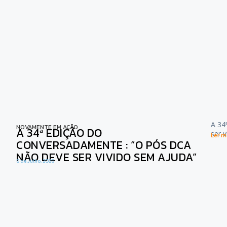
A 34
NOVAMENTE EM AÇÃO
A 34ª EDIÇÃO DO
ser 
Ler ma
CONVERSADAMENTE : “O PÓS DCA
NÃO DEVE SER VIVIDO SEM AJUDA”
6 de Julho, 2026