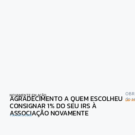
OBRI
NOVAMENTE EM AÇÃO
AGRADECIMENTO A QUEM ESCOLHEU
do s
Ler ma
CONSIGNAR 1% DO SEU IRS À
ASSOCIAÇÃO NOVAMENTE
1 de Julho, 2026