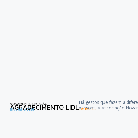
Há gestos que fazem a difere
NOVAMENTE EM AÇÃO
AGRADECIMENTO LIDL
pessoas. A Associação Nova
Ler mais...
15 de Julho, 2026