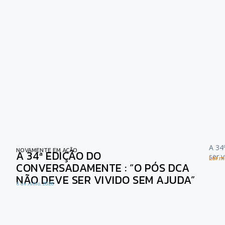
A 34
NOVAMENTE EM AÇÃO
A 34ª EDIÇÃO DO
ser 
Ler ma
CONVERSADAMENTE : “O PÓS DCA
NÃO DEVE SER VIVIDO SEM AJUDA”
6 de Julho, 2026