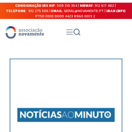
CONSIGNAÇÃO IRS NIF
: 509 310 354 |
MBWAY
: 912 617 482 |
TELEFONE
: 912 275 506 |
EMAIL
: GERAL@NOVAMENTE.PT |
IBAN (BPI)
PT50 0010 0000 4423 8960 0013 2