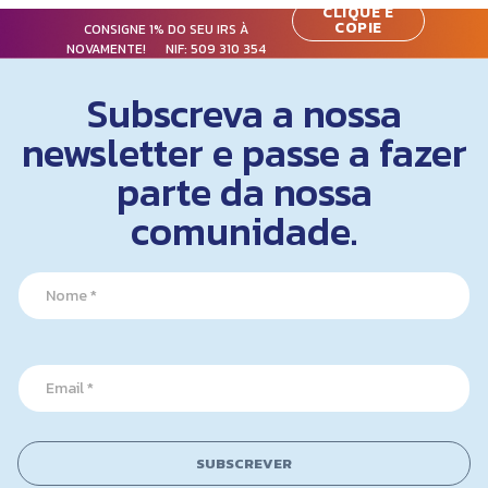
CLIQUE E
COPIE
CONSIGNE 1% DO SEU IRS À
NOVAMENTE! NIF:
509 310 354
Subscreva a nossa
newsletter e passe a fazer
parte da nossa
comunidade.
*
N
E
a
m
m
a
e
i
*
l
E
N
m
a
a
m
i
e
l
SUBSCREVER
*