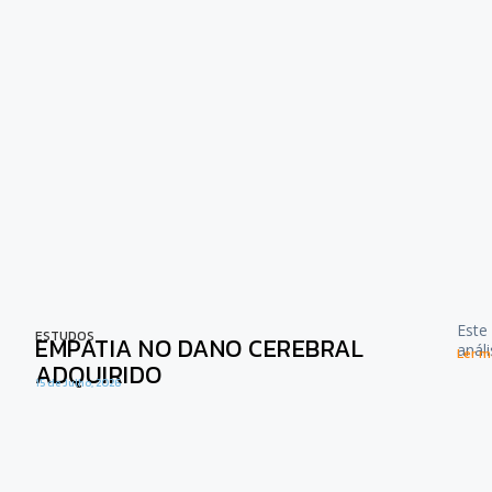
Este
ESTUDOS
EMPATIA NO DANO CEREBRAL
anál
Ler ma
ADQUIRIDO
15 de Julho, 2026