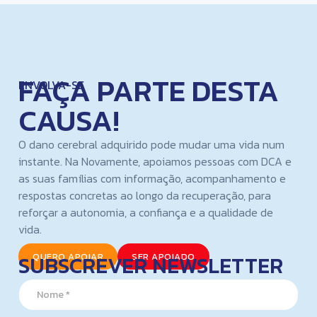
FAÇA PARTE DESTA
ENVOLVA-SE
CAUSA!
O dano cerebral adquirido pode mudar uma vida num
instante. Na Novamente, apoiamos pessoas com DCA e
as suas famílias com informação, acompanhamento e
respostas concretas ao longo da recuperação, para
reforçar a autonomia, a confiança e a qualidade de
vida.
SUBSCREVER NEWSLETTER
QUERO APOIAR
SER APOIADO
E
N
m
a
a
m
i