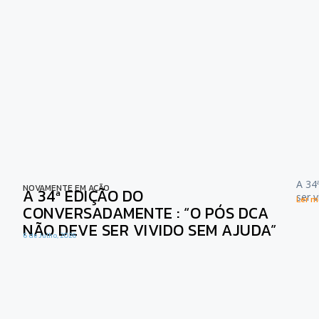
A 34
NOVAMENTE EM AÇÃO
A 34ª EDIÇÃO DO
ser 
Ler ma
CONVERSADAMENTE : “O PÓS DCA
NÃO DEVE SER VIVIDO SEM AJUDA”
6 de Julho, 2026