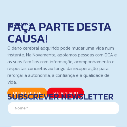
FAÇA PARTE DESTA
ENVOLVA-SE
CAUSA!
O dano cerebral adquirido pode mudar uma vida num
instante. Na Novamente, apoiamos pessoas com DCA e
as suas famílias com informação, acompanhamento e
respostas concretas ao longo da recuperação, para
reforçar a autonomia, a confiança e a qualidade de
vida.
SUBSCREVER NEWSLETTER
QUERO APOIAR
SER APOIADO
*
N
E
a
m
m
a
e
i
*