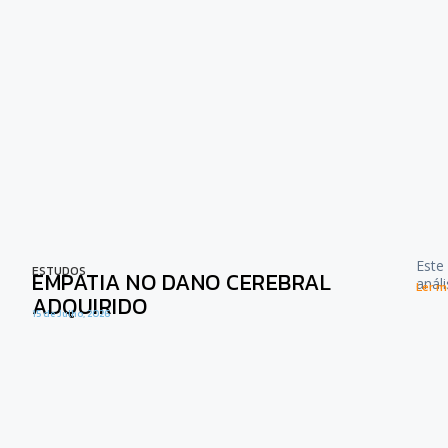
Este
ESTUDOS
EMPATIA NO DANO CEREBRAL
anál
Ler ma
ADQUIRIDO
15 de Julho, 2026