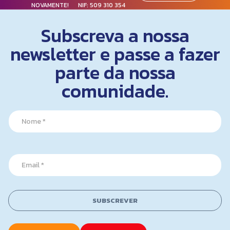
NOVAMENTE! NIF:
509 310 354
Subscreva a nossa
newsletter e passe a fazer
parte da nossa
comunidade.
N
a
m
e
N
*
E
a
m
m
a
e
i
*
l
E
SUBSCREVER
*
m
a
i