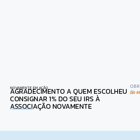
OBRI
NOVAMENTE EM AÇÃO
AGRADECIMENTO A QUEM ESCOLHEU
do s
Ler ma
CONSIGNAR 1% DO SEU IRS À
ASSOCIAÇÃO NOVAMENTE
1 de Julho, 2026