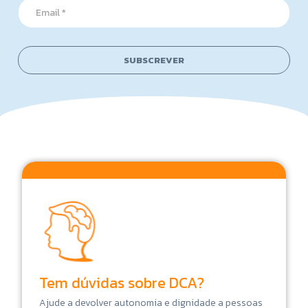
l
E
*
m
a
i
l
SUBSCREVER
*
Tem dúvidas sobre DCA?
Ajude a devolver autonomia e dignidade a pessoas