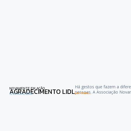
Há gestos que fazem a difere
NOVAMENTE EM AÇÃO
AGRADECIMENTO LIDL
pessoas. A Associação Nova
Ler mais...
15 de Julho, 2026