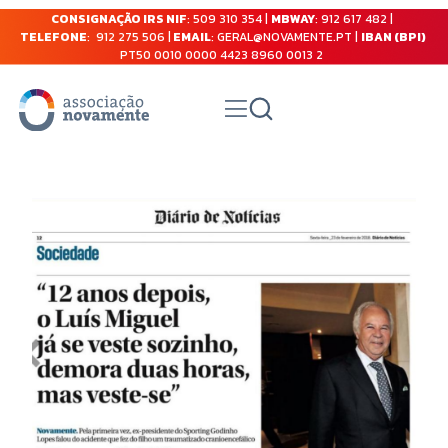
CONSIGNAÇÃO IRS NIF
: 509 310 354 |
MBWAY
: 912 617 482 |
TELEFONE
: 912 275 506 |
EMAIL
: GERAL@NOVAMENTE.PT |
IBAN (BPI)
PT50 0010 0000 4423 8960 0013 2