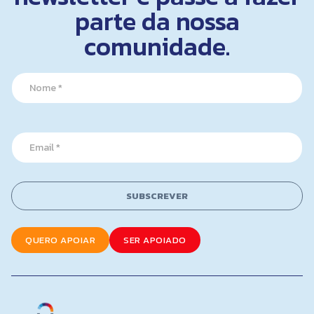
parte da nossa
comunidade.
N
N
a
a
m
m
e
e
*
*
*
E
m
a
i
l
SUBSCREVER
*
QUERO APOIAR
SER APOIADO