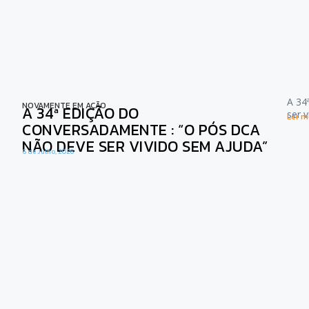
A 34
NOVAMENTE EM AÇÃO
A 34ª EDIÇÃO DO
ser 
Ler ma
CONVERSADAMENTE : “O PÓS DCA
NÃO DEVE SER VIVIDO SEM AJUDA”
6 de Julho, 2026