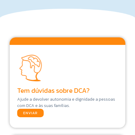
a
i
l
E
m
a
i
l
Tem dúvidas sobre DCA?
Ajude a devolver autonomia e dignidade a pessoas
com DCA e às suas famílias.
ENVIAR