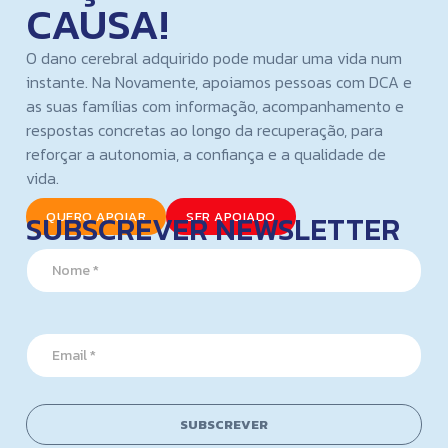
CAUSA!
O dano cerebral adquirido pode mudar uma vida num
instante. Na Novamente, apoiamos pessoas com DCA e
as suas famílias com informação, acompanhamento e
respostas concretas ao longo da recuperação, para
reforçar a autonomia, a confiança e a qualidade de
vida.
SUBSCREVER NEWSLETTER
QUERO APOIAR
SER APOIADO
N
a
m
e
E
*
E
m
m
a
a
i
i
l
l
E
SUBSCREVER
*
m