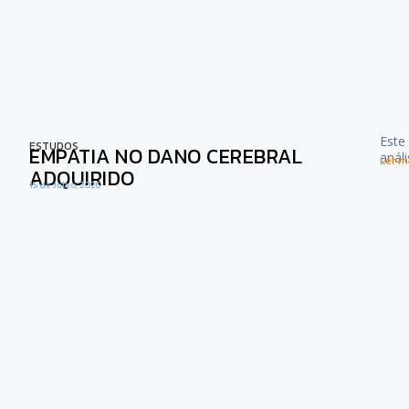
Este
ESTUDOS
EMPATIA NO DANO CEREBRAL
anál
Ler ma
ADQUIRIDO
15 de Julho, 2026