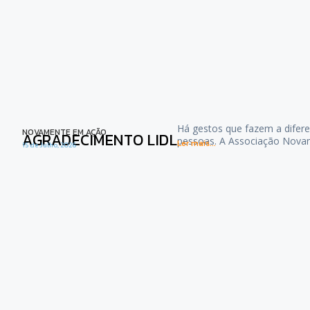
Há gestos que fazem a difere
NOVAMENTE EM AÇÃO
AGRADECIMENTO LIDL
pessoas. A Associação Nova
Ler mais...
15 de Julho, 2026