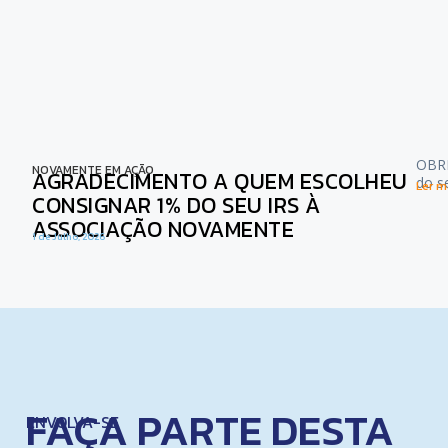
OBRI
NOVAMENTE EM AÇÃO
AGRADECIMENTO A QUEM ESCOLHEU
do s
Ler ma
CONSIGNAR 1% DO SEU IRS À
ASSOCIAÇÃO NOVAMENTE
1 de Julho, 2026
FAÇA PARTE DESTA
ENVOLVA-SE