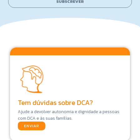
SUBSCREVER
a
*
i
l
Tem dúvidas sobre DCA?
Ajude a devolver autonomia e dignidade a pessoas
com DCA e às suas famílias.
ENVIAR