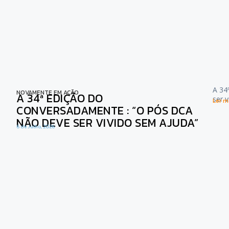
A 34
NOVAMENTE EM AÇÃO
A 34ª EDIÇÃO DO
ser 
Ler ma
CONVERSADAMENTE : “O PÓS DCA
NÃO DEVE SER VIVIDO SEM AJUDA”
6 de Julho, 2026