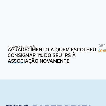
OBRI
NOVAMENTE EM AÇÃO
AGRADECIMENTO A QUEM ESCOLHEU
do s
Ler ma
CONSIGNAR 1% DO SEU IRS À
ASSOCIAÇÃO NOVAMENTE
1 de Julho, 2026