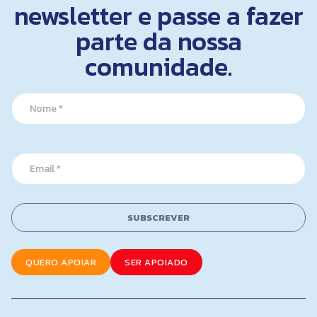
newsletter e passe a fazer
parte da nossa
comunidade.
*
N
N
a
a
m
m
e
e
*
N
E
a
m
m
a
e
i
l
SUBSCREVER
*
QUERO APOIAR
SER APOIADO