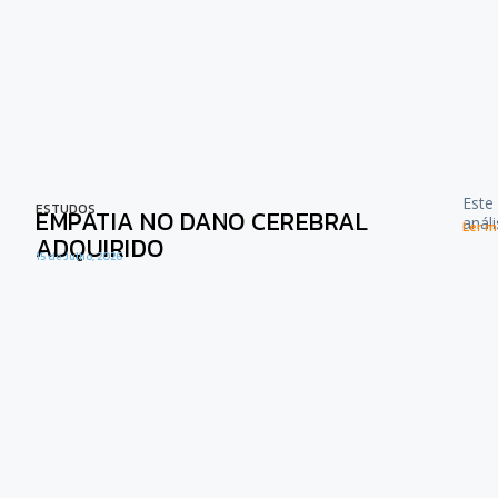
Este
ESTUDOS
EMPATIA NO DANO CEREBRAL
anál
Ler ma
ADQUIRIDO
15 de Julho, 2026