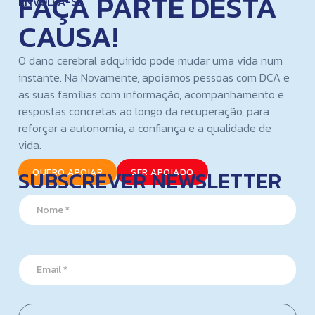
FAÇA PARTE DESTA
ENVOLVA-SE
CAUSA!
O dano cerebral adquirido pode mudar uma vida num
instante. Na Novamente, apoiamos pessoas com DCA e
as suas famílias com informação, acompanhamento e
respostas concretas ao longo da recuperação, para
reforçar a autonomia, a confiança e a qualidade de
vida.
SUBSCREVER NEWSLETTER
QUERO APOIAR
SER APOIADO
N
N
a
a
m
m
e
e
N
*
a
E
m
m
e
a
E
i
m
l