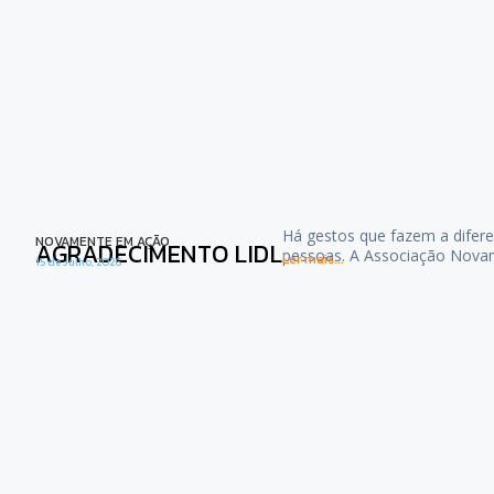
Há gestos que fazem a difere
NOVAMENTE EM AÇÃO
AGRADECIMENTO LIDL
pessoas. A Associação Nova
Ler mais...
15 de Julho, 2026