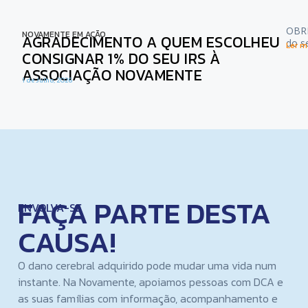
OBRI
NOVAMENTE EM AÇÃO
AGRADECIMENTO A QUEM ESCOLHEU
do s
Ler ma
CONSIGNAR 1% DO SEU IRS À
ASSOCIAÇÃO NOVAMENTE
1 de Julho, 2026
FAÇA PARTE DESTA
ENVOLVA-SE
CAUSA!
O dano cerebral adquirido pode mudar uma vida num
instante. Na Novamente, apoiamos pessoas com DCA e
as suas famílias com informação, acompanhamento e