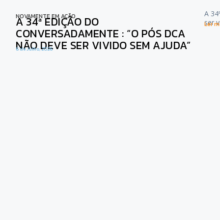
A 34
NOVAMENTE EM AÇÃO
A 34ª EDIÇÃO DO
ser 
Ler ma
CONVERSADAMENTE : “O PÓS DCA
NÃO DEVE SER VIVIDO SEM AJUDA”
6 de Julho, 2026