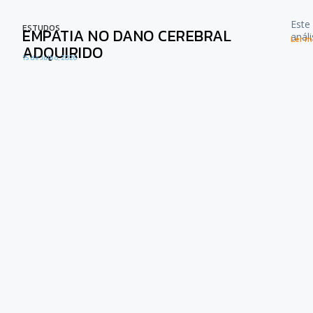
Este
ESTUDOS
EMPATIA NO DANO CEREBRAL
anál
Ler ma
ADQUIRIDO
15 de Julho, 2026