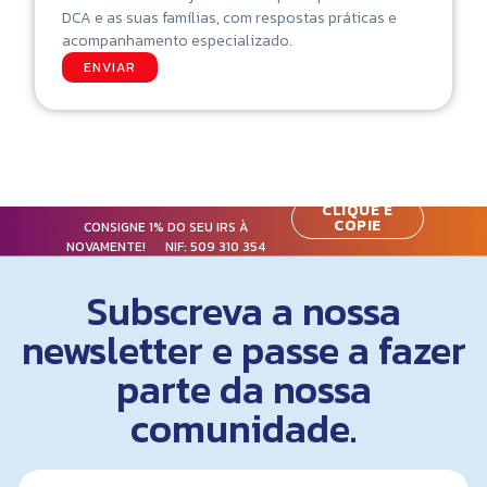
DCA e as suas famílias, com respostas práticas e
acompanhamento especializado.
ENVIAR
CLIQUE E
COPIE
CONSIGNE 1% DO SEU IRS À
NOVAMENTE! NIF:
509 310 354
Subscreva a nossa
newsletter e passe a fazer
parte da nossa
comunidade.
N