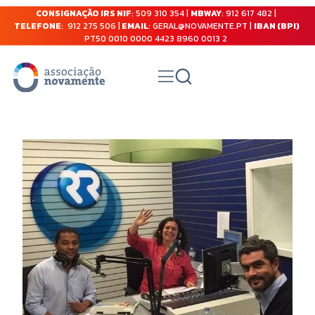
CONSIGNAÇÃO IRS NIF
: 509 310 354 |
MBWAY
: 912 617 482 |
TELEFONE
: 912 275 506 |
EMAIL
: GERAL@NOVAMENTE.PT |
IBAN (BPI)
PT50 0010 0000 4423 8960 0013 2