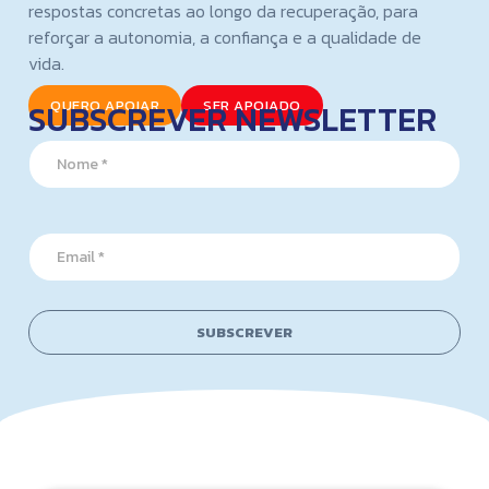
respostas concretas ao longo da recuperação, para
reforçar a autonomia, a confiança e a qualidade de
vida.
SUBSCREVER NEWSLETTER
QUERO APOIAR
SER APOIADO
E
N
m
a
a
m
i
e
l
*
*
E
E
m
m
a
a
i
i
l
SUBSCREVER
l
*