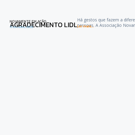
Há gestos que fazem a difere
NOVAMENTE EM AÇÃO
AGRADECIMENTO LIDL
pessoas. A Associação Nova
Ler mais...
15 de Julho, 2026