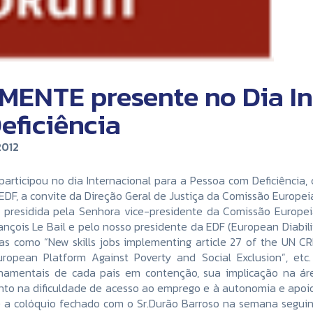
ENTE presente no Dia In
eficiência
2012
 participou no dia Internacional para a Pessoa com Deficiênc
EDF, a convite da Direção Geral de Justiça da Comissão Europei
 presidida pela Senhora vice-presidente da Comissão Europeia,
nçois Le Bail e pelo nosso presidente da EDF (European Diabili
as como “New skills jobs implementing article 27 of the UN CRP
uropean Platform Against Poverty and Social Exclusion”, et
namentais de cada pais em contenção, sua implicação na ár
nto na dificuldade de acesso ao emprego e à autonomia e apoio 
 a colóquio fechado com o Sr.Durão Barroso na semana seguin