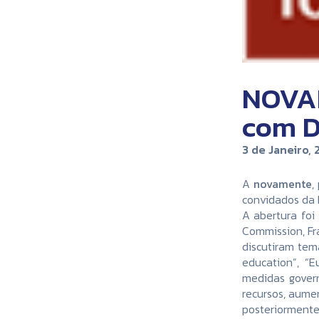
NOVAM
com D
3 de Janeiro, 
A
novamente
,
convidados da 
A abertura foi
Commission, Fra
discutiram tem
education”, “E
medidas gover
recursos, aume
posteriormente