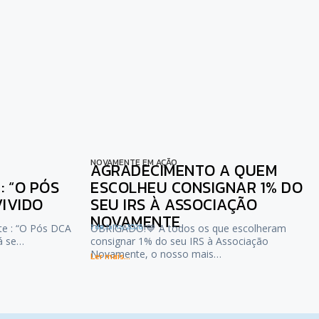
NOVAMENTE EM AÇÃO
AGRADECIMENTO A QUEM
 “O PÓS
ESCOLHEU CONSIGNAR 1% DO
VIVIDO
SEU IRS À ASSOCIAÇÃO
NOVAMENTE
te : “O Pós DCA
1 de Julho, 2026
OBRIGADO!💙 A todos os que escolheram
já se…
consignar 1% do seu IRS à Associação
Novamente, o nosso mais…
Ler mais...