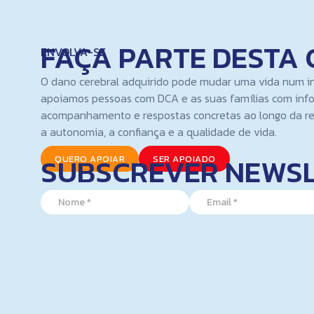
FAÇA PARTE DESTA 
ENVOLVA-SE
O dano cerebral adquirido pode mudar uma vida num i
apoiamos pessoas com DCA e as suas famílias com inf
acompanhamento e respostas concretas ao longo da re
a autonomia, a confiança e a qualidade de vida.
SUBSCREVER NEWS
QUERO APOIAR
SER APOIADO
N
N
E
a
a
m
m
m
a
e
e
i
N
*
l
a
*
m
e
*