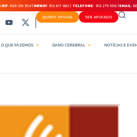
 NIF
: 509 310 354 |
MBWAY
: 912 617 482 |
TELEFONE
: 912 275 506 |
EMAIL
: 
QUERO APOIAR
SER APOIADO
O QUE FAZEMOS
DANO CEREBRAL
NOTÍCIAS E EVE