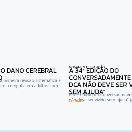
NOVAMENTE EM AÇÃO
NO DANO CEREBRAL
A 34ª EDIÇÃO DO
O
CONVERSADAMENTE :
a primeira revisão sistemática e
DCA NÃO DEVE SER 
bre a empatia em adultos com
SEM AJUDA”
6 de Julho, 2026
A 34ª edição do Conversadamen
não deve ser vivido sem ajuda” 
Ler mais...