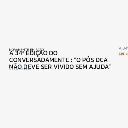
A 34
NOVAMENTE EM AÇÃO
A 34ª EDIÇÃO DO
ser 
Ler ma
CONVERSADAMENTE : “O PÓS DCA
NÃO DEVE SER VIVIDO SEM AJUDA”
6 de Julho, 2026