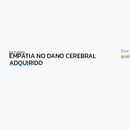
Este
ESTUDOS
EMPATIA NO DANO CEREBRAL
anál
Ler ma
ADQUIRIDO
15 de Julho, 2026