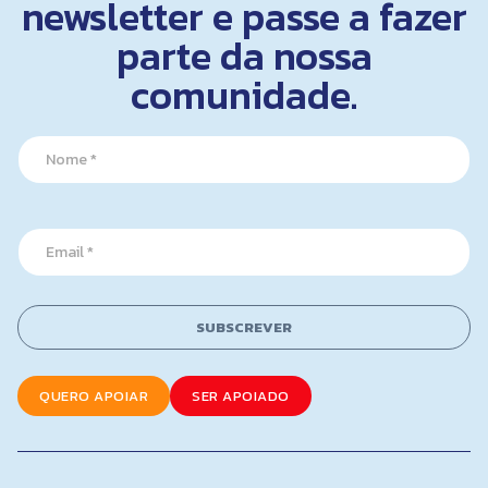
newsletter e passe a fazer
parte da nossa
comunidade.
N
a
m
e
*
*
E
N
m
a
a
m
i
e
l
*
SUBSCREVER
*
QUERO APOIAR
SER APOIADO