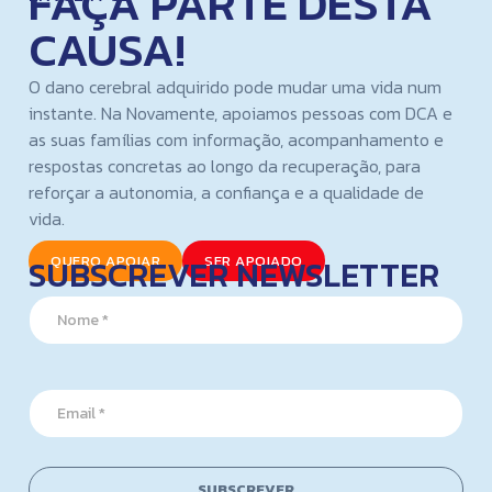
FAÇA PARTE DESTA
CAUSA!
O dano cerebral adquirido pode mudar uma vida num
instante. Na Novamente, apoiamos pessoas com DCA e
as suas famílias com informação, acompanhamento e
respostas concretas ao longo da recuperação, para
reforçar a autonomia, a confiança e a qualidade de
vida.
SUBSCREVER NEWSLETTER
QUERO APOIAR
SER APOIADO
E
N
m
a
a
m
i
e
l
*
*
E
E
m
m
a
a
i
i
l
SUBSCREVER