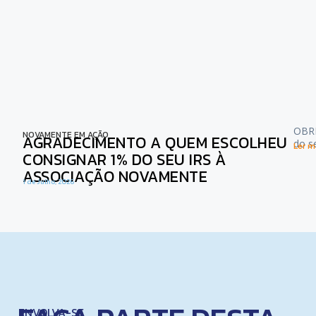
OBRI
NOVAMENTE EM AÇÃO
AGRADECIMENTO A QUEM ESCOLHEU
do s
Ler ma
CONSIGNAR 1% DO SEU IRS À
ASSOCIAÇÃO NOVAMENTE
1 de Julho, 2026
ENVOLVA-SE