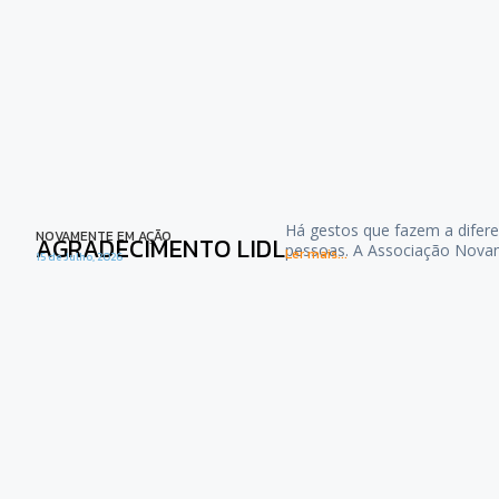
Há gestos que fazem a difere
NOVAMENTE EM AÇÃO
AGRADECIMENTO LIDL
pessoas. A Associação Nova
Ler mais...
15 de Julho, 2026