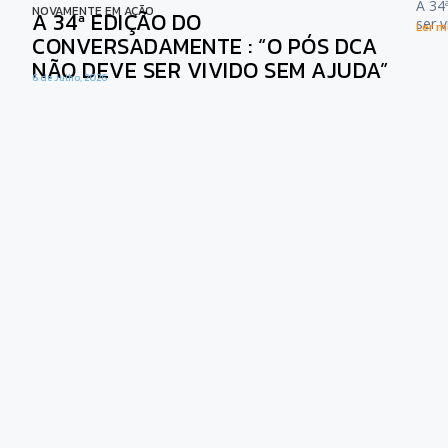
A 34
NOVAMENTE EM AÇÃO
A 34ª EDIÇÃO DO
ser 
Ler ma
CONVERSADAMENTE : “O PÓS DCA
NÃO DEVE SER VIVIDO SEM AJUDA”
6 de Julho, 2026