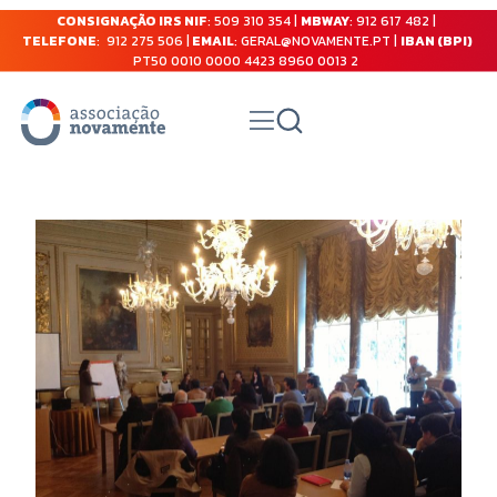
CONSIGNAÇÃO IRS NIF
: 509 310 354 |
MBWAY
: 912 617 482 |
TELEFONE
: 912 275 506 |
EMAIL
: GERAL@NOVAMENTE.PT |
IBAN (BPI)
PT50 0010 0000 4423 8960 0013 2