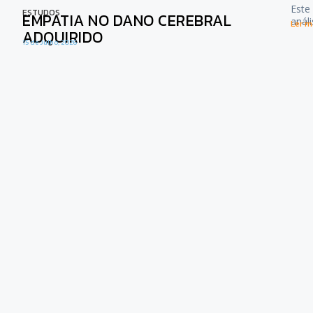
Este
ESTUDOS
EMPATIA NO DANO CEREBRAL
anál
Ler ma
ADQUIRIDO
15 de Julho, 2026