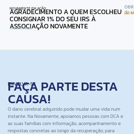
OBRI
NOVAMENTE EM AÇÃO
AGRADECIMENTO A QUEM ESCOLHEU
do s
Ler ma
CONSIGNAR 1% DO SEU IRS À
ASSOCIAÇÃO NOVAMENTE
1 de Julho, 2026
FAÇA PARTE DESTA
ENVOLVA-SE
CAUSA!
O dano cerebral adquirido pode mudar uma vida num
instante. Na Novamente, apoiamos pessoas com DCA e
as suas famílias com informação, acompanhamento e
respostas concretas ao longo da recuperação, para