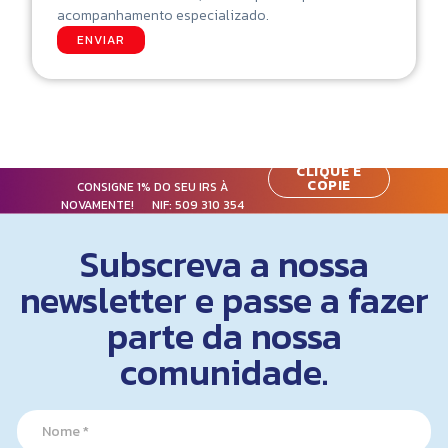
acompanhamento especializado.
ENVIAR
CLIQUE E
COPIE
CONSIGNE 1% DO SEU IRS À
NOVAMENTE! NIF:
509 310 354
Subscreva a nossa
newsletter e passe a fazer
parte da nossa
comunidade.
*
N
*
a
N