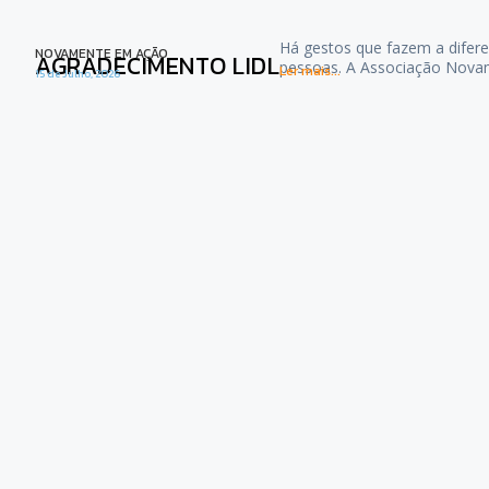
Há gestos que fazem a difere
NOVAMENTE EM AÇÃO
AGRADECIMENTO LIDL
pessoas. A Associação Nova
Ler mais...
15 de Julho, 2026