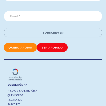
m
a
e
m
*
e
E
m
a
i
l
SUBSCREVER
*
QUERO APOIAR
SER APOIADO
SOBRE NÓS
MISSÃO, VISÃO E HISTÓRIA
QUEM SOMOS
RELATÓRIOS
PARCEIROS