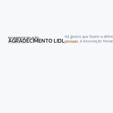
Há gestos que fazem a difere
NOVAMENTE EM AÇÃO
AGRADECIMENTO LIDL
pessoas. A Associação Nova
Ler mais...
15 de Julho, 2026