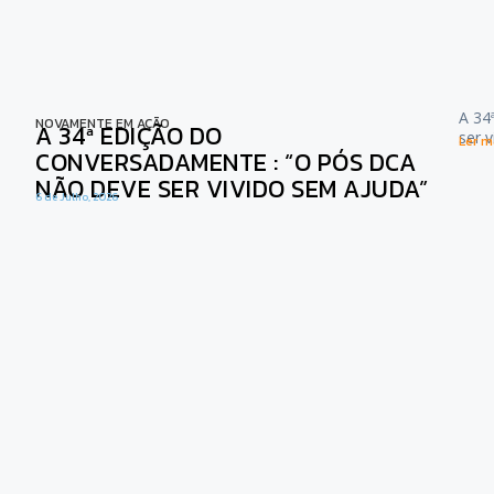
A 34
NOVAMENTE EM AÇÃO
A 34ª EDIÇÃO DO
ser 
Ler ma
CONVERSADAMENTE : “O PÓS DCA
NÃO DEVE SER VIVIDO SEM AJUDA”
6 de Julho, 2026