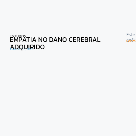
Este
ESTUDOS
EMPATIA NO DANO CEREBRAL
anál
Ler ma
ADQUIRIDO
15 de Julho, 2026