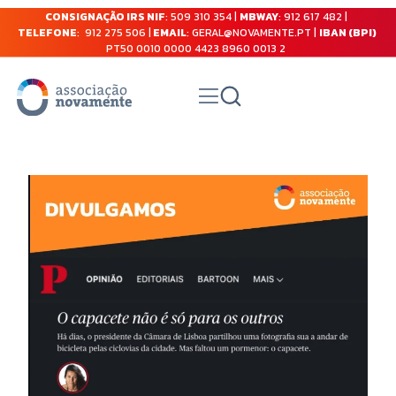
CONSIGNAÇÃO IRS NIF
: 509 310 354 |
MBWAY
: 912 617 482 |
TELEFONE
: 912 275 506 |
EMAIL
: GERAL@NOVAMENTE.PT |
IBAN (BPI)
PT50 0010 0000 4423 8960 0013 2