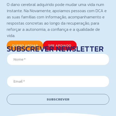
O dano cerebral adquirido pode mudar uma vida num
instante. Na Novamente, apoiamos pessoas com DCA e
as suas famílias com informação, acompanhamento e
respostas concretas ao longo da recuperação, para
reforçar a autonomia, a confiança e a qualidade de
vida.
SUBSCREVER NEWSLETTER
QUERO APOIAR
SER APOIADO
E
N
m
a
a
m
i
e
l
*
E
E
m
m
a
a
i
i
l
l
SUBSCREVER
*
*