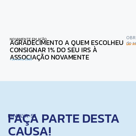
OBRI
NOVAMENTE EM AÇÃO
AGRADECIMENTO A QUEM ESCOLHEU
do s
Ler ma
CONSIGNAR 1% DO SEU IRS À
ASSOCIAÇÃO NOVAMENTE
1 de Julho, 2026
FAÇA PARTE DESTA
ENVOLVA-SE
CAUSA!