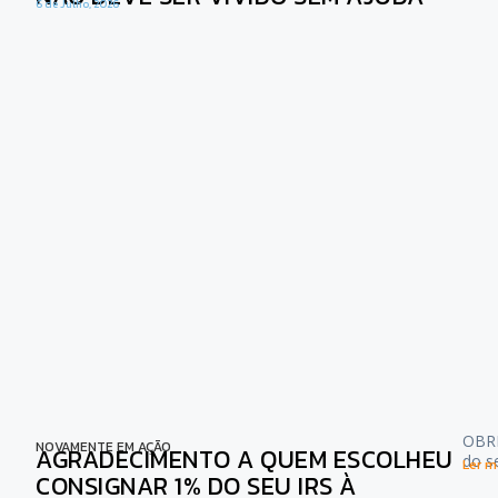
6 de Julho, 2026
OBRI
NOVAMENTE EM AÇÃO
AGRADECIMENTO A QUEM ESCOLHEU
do s
Ler ma
CONSIGNAR 1% DO SEU IRS À