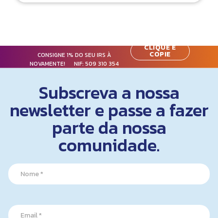
CLIQUE E
COPIE
CONSIGNE 1% DO SEU IRS À
NOVAMENTE! NIF:
509 310 354
Subscreva a nossa
newsletter e passe a fazer
parte da nossa
comunidade.
N
N
a
a
m
m
e
e
*
*
E
m