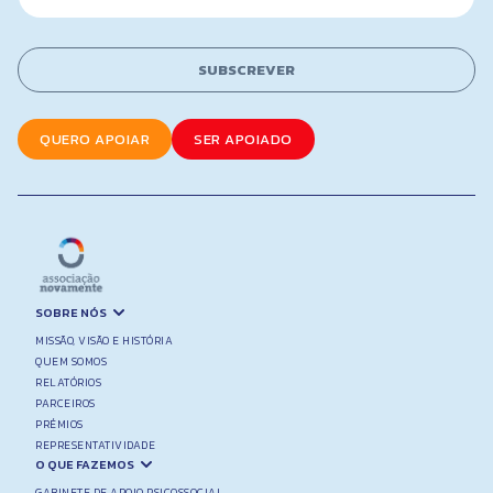
a
i
l
SUBSCREVER
*
QUERO APOIAR
SER APOIADO
SOBRE NÓS
MISSÃO, VISÃO E HISTÓRIA
QUEM SOMOS
RELATÓRIOS
PARCEIROS
PRÉMIOS
REPRESENTATIVIDADE
O QUE FAZEMOS
GABINETE DE APOIO PSICOSSOCIAL