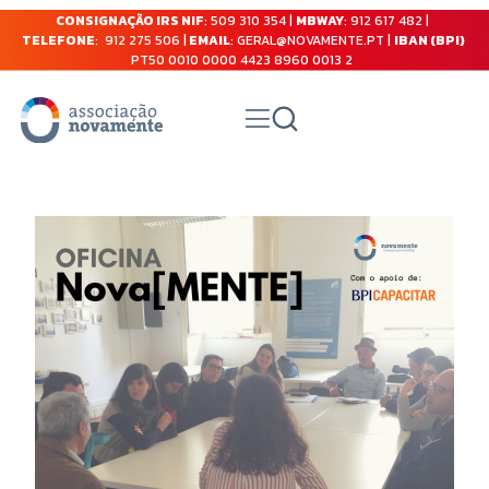
CONSIGNAÇÃO IRS NIF
: 509 310 354 |
MBWAY
: 912 617 482 |
TELEFONE
: 912 275 506 |
EMAIL
: GERAL@NOVAMENTE.PT |
IBAN (BPI)
PT50 0010 0000 4423 8960 0013 2