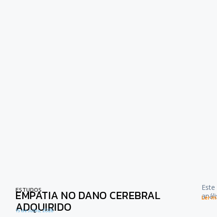
Este
ESTUDOS
EMPATIA NO DANO CEREBRAL
anál
Ler ma
ADQUIRIDO
15 de Julho, 2026