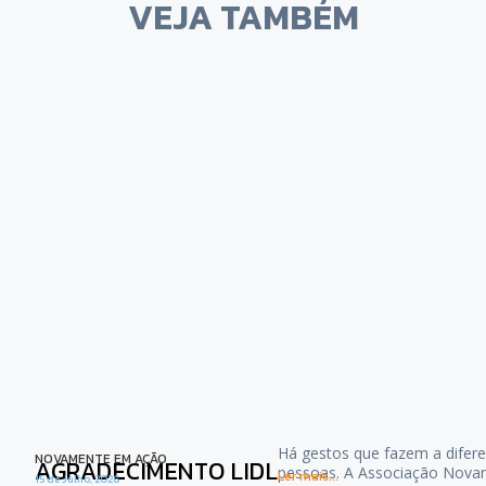
VEJA TAMBÉM
Há gestos que fazem a difere
NOVAMENTE EM AÇÃO
AGRADECIMENTO LIDL
pessoas. A Associação Nova
Ler mais...
15 de Julho, 2026