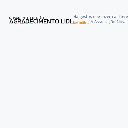
Há gestos que fazem a difere
NOVAMENTE EM AÇÃO
AGRADECIMENTO LIDL
pessoas. A Associação Nova
Ler mais...
15 de Julho, 2026