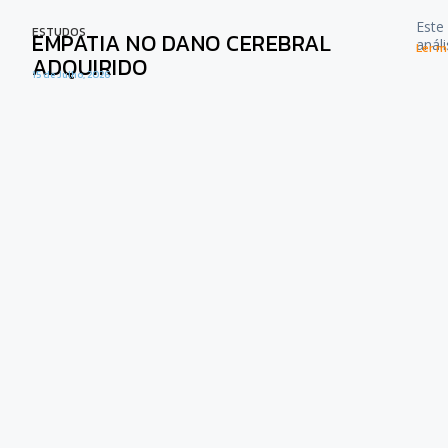
Este
ESTUDOS
EMPATIA NO DANO CEREBRAL
anál
Ler ma
ADQUIRIDO
15 de Julho, 2026