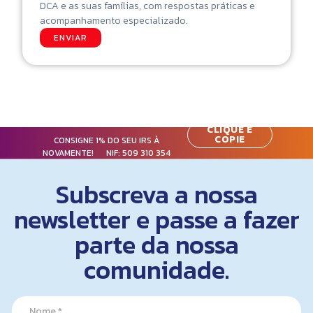
DCA e as suas famílias, com respostas práticas e
acompanhamento especializado.
ENVIAR
CLIQUE E
COPIE
CONSIGNE 1% DO SEU IRS À
NOVAMENTE! NIF:
509 310 354
Subscreva a nossa
newsletter e passe a fazer
parte da nossa
comunidade.
N