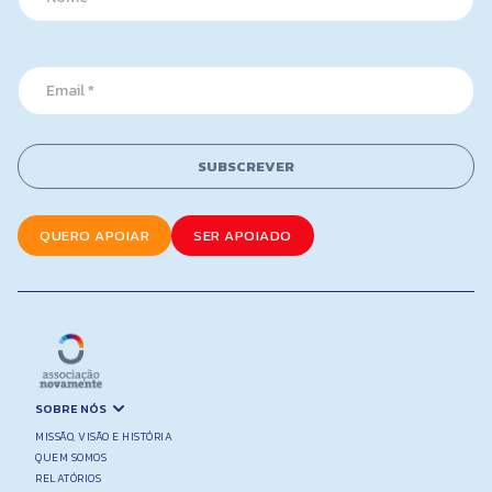
a
m
e
*
*
E
*
m
*
a
i
l
SUBSCREVER
*
QUERO APOIAR
SER APOIADO
SOBRE NÓS
MISSÃO, VISÃO E HISTÓRIA
QUEM SOMOS
RELATÓRIOS