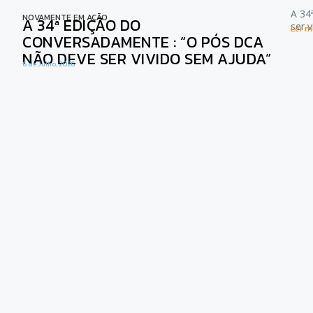
A 34
NOVAMENTE EM AÇÃO
A 34ª EDIÇÃO DO
ser 
Ler ma
CONVERSADAMENTE : “O PÓS DCA
NÃO DEVE SER VIVIDO SEM AJUDA”
6 de Julho, 2026