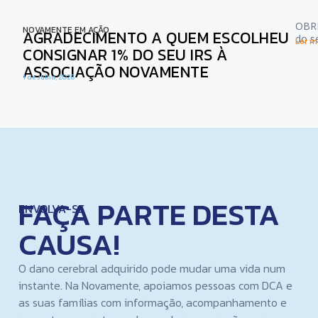
OBRI
NOVAMENTE EM AÇÃO
AGRADECIMENTO A QUEM ESCOLHEU
do s
Ler ma
CONSIGNAR 1% DO SEU IRS À
ASSOCIAÇÃO NOVAMENTE
1 de Julho, 2026
FAÇA PARTE DESTA
ENVOLVA-SE
CAUSA!
O dano cerebral adquirido pode mudar uma vida num
instante. Na Novamente, apoiamos pessoas com DCA e
as suas famílias com informação, acompanhamento e