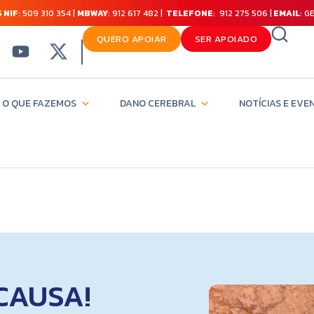
 NIF
: 509 310 354 |
MBWAY
: 912 617 482 |
TELEFONE
: 912 275 506 |
EMAIL
: 
QUERO APOIAR
SER APOIADO
O QUE FAZEMOS
DANO CEREBRAL
NOTÍCIAS E EVE
CAUSA!