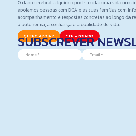
O dano cerebral adquirido pode mudar uma vida num i
apoiamos pessoas com DCA e as suas famílias com inf
acompanhamento e respostas concretas ao longo da re
a autonomia, a confiança e a qualidade de vida.
SUBSCREVER NEWS
QUERO APOIAR
SER APOIADO
N
N
E
a
a
m
m
m
a
e
e
i
E
*
l
m
*
a
i
l
N
a
m
e