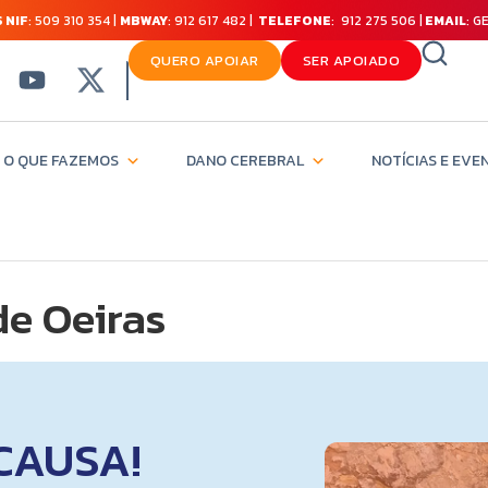
 NIF
: 509 310 354 |
MBWAY
: 912 617 482 |
TELEFONE
: 912 275 506 |
EMAIL
: 
QUERO APOIAR
SER APOIADO
O QUE FAZEMOS
DANO CEREBRAL
NOTÍCIAS E EVE
e Oeiras
CAUSA!