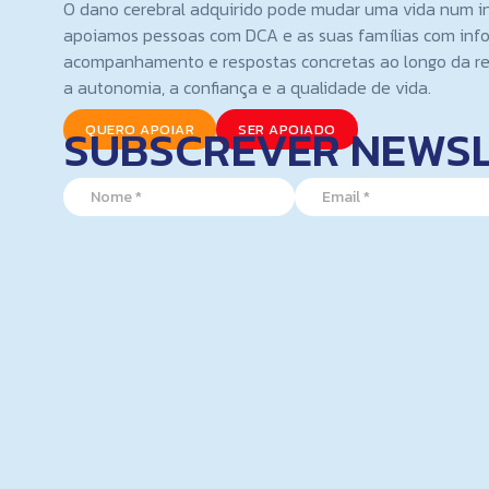
O dano cerebral adquirido pode mudar uma vida num i
apoiamos pessoas com DCA e as suas famílias com inf
acompanhamento e respostas concretas ao longo da re
a autonomia, a confiança e a qualidade de vida.
SUBSCREVER NEWS
QUERO APOIAR
SER APOIADO
N
N
E
a
a
m
m
m
a
e
e
i
E
*
l
m
*
a
i
l
E
m
a
i
l