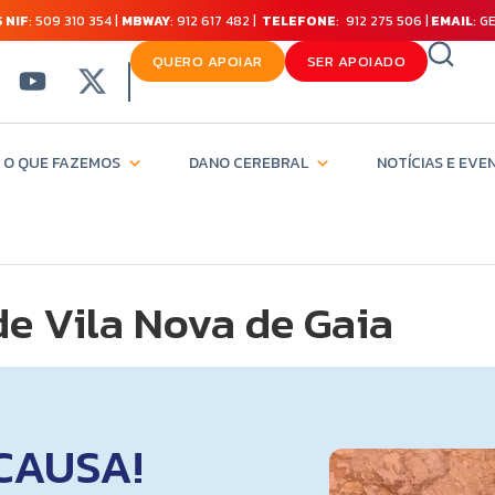
 NIF
: 509 310 354 |
MBWAY
: 912 617 482 |
TELEFONE
: 912 275 506 |
EMAIL
: 
QUERO APOIAR
SER APOIADO
O QUE FAZEMOS
DANO CEREBRAL
NOTÍCIAS E EVE
e Vila Nova de Gaia
CAUSA!