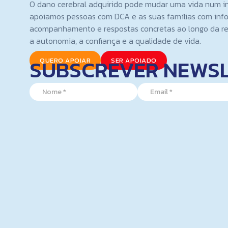
O dano cerebral adquirido pode mudar uma vida num i
apoiamos pessoas com DCA e as suas famílias com inf
acompanhamento e respostas concretas ao longo da re
a autonomia, a confiança e a qualidade de vida.
SUBSCREVER NEWS
QUERO APOIAR
SER APOIADO
E
N
E
m
a
m
a
m
a
i
e
i
l
*
l
N
*
a
m
e
N
a
m
e