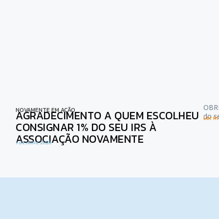
OBRI
NOVAMENTE EM AÇÃO
AGRADECIMENTO A QUEM ESCOLHEU
do s
Ler ma
CONSIGNAR 1% DO SEU IRS À
ASSOCIAÇÃO NOVAMENTE
1 de Julho, 2026