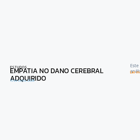
Este
ESTUDOS
EMPATIA NO DANO CEREBRAL
anál
Ler ma
ADQUIRIDO
15 de Julho, 2026