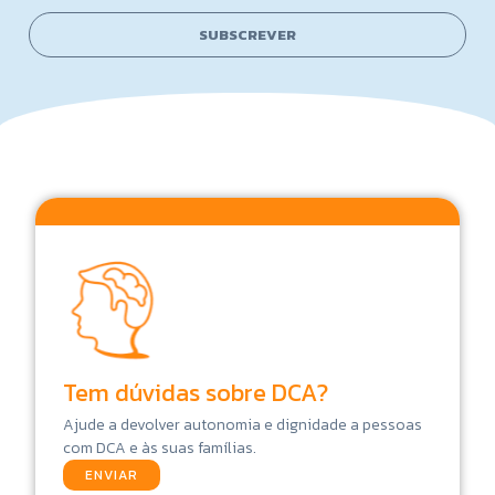
i
N
l
a
SUBSCREVER
*
m
e
N
a
m
e
Tem dúvidas sobre DCA?
Ajude a devolver autonomia e dignidade a pessoas
com DCA e às suas famílias.
ENVIAR