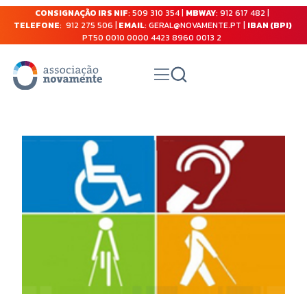
CONSIGNAÇÃO IRS NIF
: 509 310 354 |
MBWAY
: 912 617 482 |
TELEFONE
: 912 275 506 |
EMAIL
: GERAL@NOVAMENTE.PT |
IBAN (BPI)
PT50 0010 0000 4423 8960 0013 2