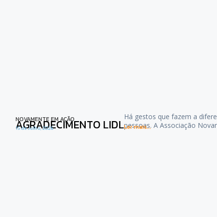
Há gestos que fazem a difere
NOVAMENTE EM AÇÃO
AGRADECIMENTO LIDL
pessoas. A Associação Nova
Ler mais...
15 de Julho, 2026