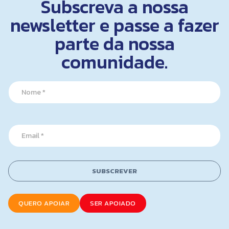
Subscreva a nossa
newsletter e passe a fazer
parte da nossa
comunidade.
N
a
m
e
*
*
E
*
m
E
a
m
i
a
l
i
SUBSCREVER
*
l
QUERO APOIAR
SER APOIADO