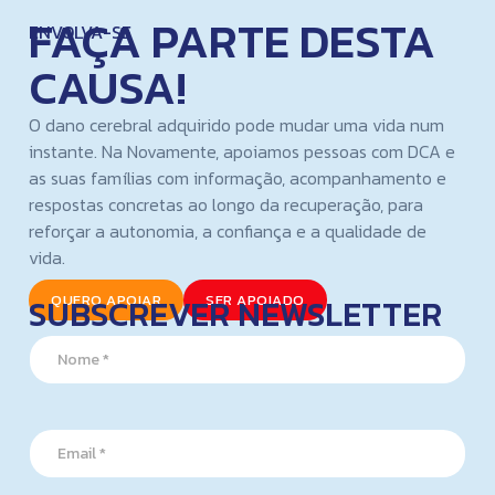
FAÇA PARTE DESTA
ENVOLVA-SE
CAUSA!
O dano cerebral adquirido pode mudar uma vida num
instante. Na Novamente, apoiamos pessoas com DCA e
as suas famílias com informação, acompanhamento e
respostas concretas ao longo da recuperação, para
reforçar a autonomia, a confiança e a qualidade de
vida.
SUBSCREVER NEWSLETTER
QUERO APOIAR
SER APOIADO
N
a
m
e
N
*
E
a
m
m
a
e