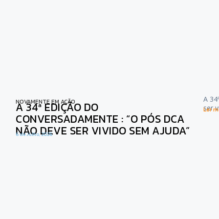
A 34
NOVAMENTE EM AÇÃO
A 34ª EDIÇÃO DO
ser 
Ler ma
CONVERSADAMENTE : “O PÓS DCA
NÃO DEVE SER VIVIDO SEM AJUDA”
6 de Julho, 2026