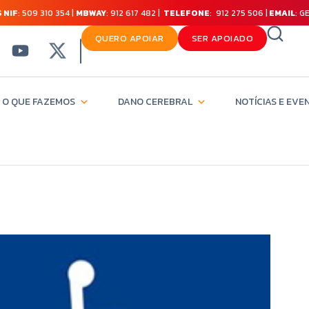
 NIF
: 509 310 354 |
MBWAY
: 912 617 482 |
TELEFONE
: 912 275 506 |
EMAIL
: 
QUERO APOIAR
SER APOIADO
O QUE FAZEMOS
DANO CEREBRAL
NOTÍCIAS E EVE