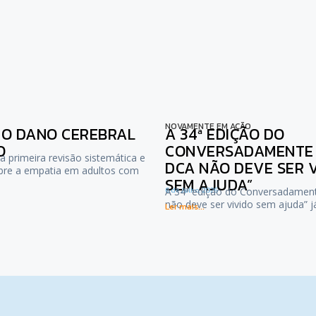
NOVAMENTE EM AÇÃO
NO DANO CEREBRAL
A 34ª EDIÇÃO DO
O
CONVERSADAMENTE :
a primeira revisão sistemática e
DCA NÃO DEVE SER 
bre a empatia em adultos com
SEM AJUDA”
6 de Julho, 2026
A 34ª edição do Conversadamen
não deve ser vivido sem ajuda” 
Ler mais...