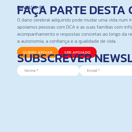
FAÇA PARTE DESTA 
ENVOLVA-SE
O dano cerebral adquirido pode mudar uma vida num i
apoiamos pessoas com DCA e as suas famílias com inf
acompanhamento e respostas concretas ao longo da re
a autonomia, a confiança e a qualidade de vida.
SUBSCREVER NEWS
QUERO APOIAR
SER APOIADO
*
N
E
N
a
m
a
m
a
m
e
i
e
*
l
E
*
m
a
i
l