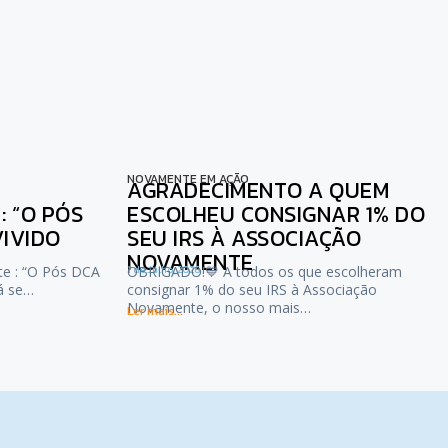
NOVAMENTE EM AÇÃO
AGRADECIMENTO A QUEM
 “O PÓS
ESCOLHEU CONSIGNAR 1% DO
VIVIDO
SEU IRS À ASSOCIAÇÃO
NOVAMENTE
te : “O Pós DCA
1 de Julho, 2026
OBRIGADO!💙 A todos os que escolheram
já se…
consignar 1% do seu IRS à Associação
Novamente, o nosso mais…
Ler mais...