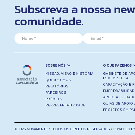
Subscreva a nossa news
comunidade.
*
N
E
E
a
m
m
m
a
a
e
i
i
*
l
l
*
N
SOBRE NÓS
O QUE FAZEMOS
a
MISSÃO, VISÃO E HISTÓRIA
GABINETE DE AP
m
PSICOSSOCIAL
QUEM SOMOS
e
CAPACITAÇÃO E 
RELATÓRIOS
EMPREGABILIDAD
PARCEIROS
APOIO A CUIDAD
PRÉMIOS
GUIAS DE APOIO 
REPRESENTATIVIDADE
PROJETOS EM PA
©2025 NOVAMENTE / TODOS OS DIREITOS RESERVADOS / POWERED BY