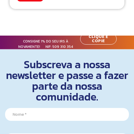
CLIQUE E
COPIE
CONSIGNE 1% DO SEU IRS À
NOVAMENTE! NIF:
509 310 354
Subscreva a nossa
newsletter e passe a fazer
parte da nossa
comunidade.
N
a
m
e
*
*