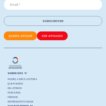
E
N
m
a
a
m
i
e
l
SUBSCREVER
*
QUERO APOIAR
SER APOIADO
SOBRE NÓS
MISSÃO, VISÃO E HISTÓRIA
QUEM SOMOS
RELATÓRIOS
PARCEIROS
PRÉMIOS
REPRESENTATIVIDADE
O QUE FAZEMOS