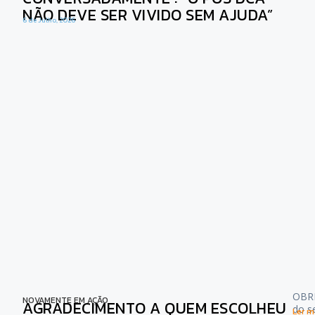
NÃO DEVE SER VIVIDO SEM AJUDA”
6 de Julho, 2026
OBRI
NOVAMENTE EM AÇÃO
AGRADECIMENTO A QUEM ESCOLHEU
do s
Ler ma