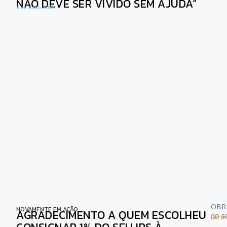
NÃO DEVE SER VIVIDO SEM AJUDA”
6 de Julho, 2026
OBRI
NOVAMENTE EM AÇÃO
AGRADECIMENTO A QUEM ESCOLHEU
do s
Ler ma