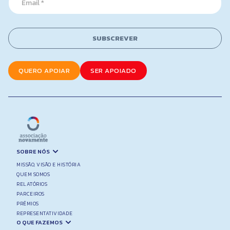
m
a
a
i
i
l
l
N
SUBSCREVER
*
a
m
e
QUERO APOIAR
SER APOIADO
E
m
a
i
l
SOBRE NÓS
MISSÃO, VISÃO E HISTÓRIA
QUEM SOMOS
RELATÓRIOS
PARCEIROS
PRÉMIOS
REPRESENTATIVIDADE
O QUE FAZEMOS