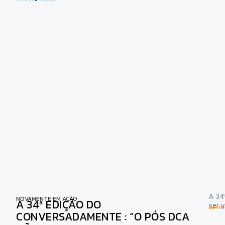
A 34
NOVAMENTE EM AÇÃO
A 34ª EDIÇÃO DO
ser 
Ler ma
CONVERSADAMENTE : “O PÓS DCA