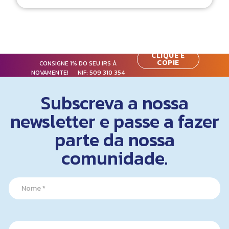
CLIQUE E
COPIE
CONSIGNE 1% DO SEU IRS À
NOVAMENTE! NIF:
509 310 354
Subscreva a nossa
newsletter e passe a fazer
parte da nossa
comunidade.
N
a
m
e
E
*
E
m