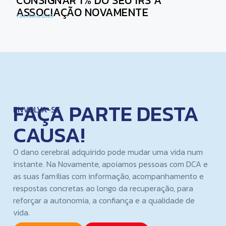
CONSIGNAR 1% DO SEU IRS À
ASSOCIAÇÃO NOVAMENTE
1 de Julho, 2026
FAÇA PARTE DESTA
ENVOLVA-SE
CAUSA!
O dano cerebral adquirido pode mudar uma vida num
instante. Na Novamente, apoiamos pessoas com DCA e
as suas famílias com informação, acompanhamento e
respostas concretas ao longo da recuperação, para
reforçar a autonomia, a confiança e a qualidade de
vida.