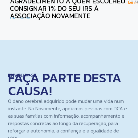
AGRADECIMENTO A QUEM ESCOLHEU
do s
Ler ma
CONSIGNAR 1% DO SEU IRS À
ASSOCIAÇÃO NOVAMENTE
1 de Julho, 2026
FAÇA PARTE DESTA
ENVOLVA-SE
CAUSA!
O dano cerebral adquirido pode mudar uma vida num
instante. Na Novamente, apoiamos pessoas com DCA e
as suas famílias com informação, acompanhamento e
respostas concretas ao longo da recuperação, para
reforçar a autonomia, a confiança e a qualidade de