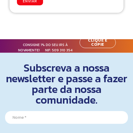
ENVIAR
CLIQUE E
COPIE
CONSIGNE 1% DO SEU IRS À
NOVAMENTE! NIF:
509 310 354
Subscreva a nossa
newsletter e passe a fazer
parte da nossa
comunidade.
N
N
a
a
m
m
e
e
E