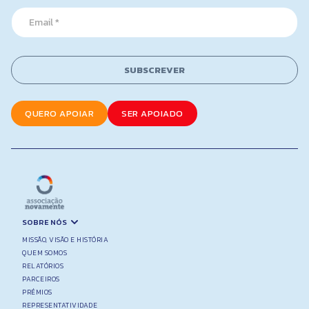
*
m
E
a
m
i
a
l
i
*
l
SUBSCREVER
*
QUERO APOIAR
SER APOIADO
SOBRE NÓS
MISSÃO, VISÃO E HISTÓRIA
QUEM SOMOS
RELATÓRIOS
PARCEIROS
PRÉMIOS
REPRESENTATIVIDADE