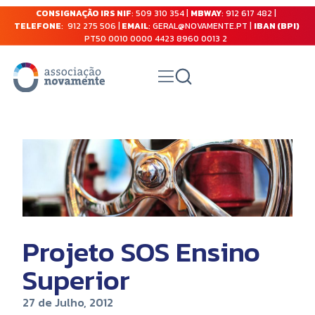
CONSIGNAÇÃO IRS NIF
: 509 310 354 |
MBWAY
: 912 617 482 |
TELEFONE
: 912 275 506 |
EMAIL
: GERAL@NOVAMENTE.PT |
IBAN (BPI)
PT50 0010 0000 4423 8960 0013 2
Projeto SOS Ensino
Superior
27 de Julho, 2012