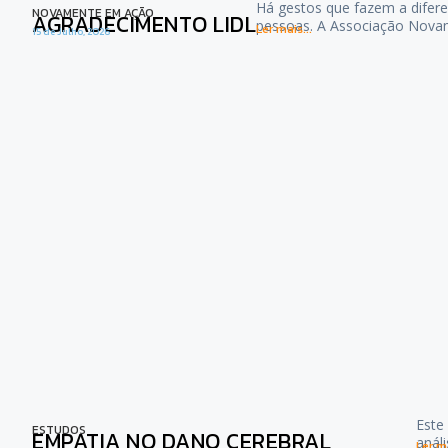
Há gestos que fazem a difere
NOVAMENTE EM AÇÃO
AGRADECIMENTO LIDL
pessoas. A Associação Nova
Ler mais...
15 de Julho, 2026
Este
ESTUDOS
EMPATIA NO DANO CEREBRAL
anál
Ler ma