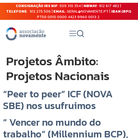
CONSIGNAÇÃO IRS NIF
: 509 310 354 |
MBWAY
: 912 617 482 |
TELEFONE
: 912 275 506 |
EMAIL
: GERAL@NOVAMENTE.PT |
IBAN (BPI)
PT50 0010 0000 4423 8960 0013 2
Projetos Âmbito:
Projetos Nacionais
“Peer to peer” ICF (NOVA
SBE) nos usufruimos
” Vencer no mundo do
trabalho” (Millennium BCP),