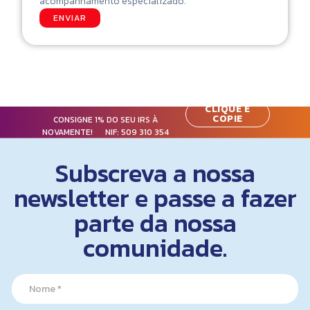
acompanhamento especializado.
ENVIAR
CLIQUE E
COPIE
CONSIGNE 1% DO SEU IRS À
NOVAMENTE! NIF:
509 310 354
Subscreva a nossa
newsletter e passe a fazer
parte da nossa
comunidade.
N
N
a
a
m
m
e