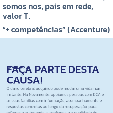
somos nos, pais em rede,
valor T.
“+ competências” (Accenture)
FAÇA PARTE DESTA
ENVOLVA-SE
CAUSA!
O dano cerebral adquirido pode mudar uma vida num
instante. Na Novamente, apoiamos pessoas com DCA e
as suas famílias com informação, acompanhamento e
respostas concretas ao longo da recuperação, para
reforçar a autonomia, a confiança e a qualidade de