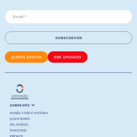
e
*
*
E
E
m
m
a
a
i
i
l
l
SUBSCREVER
*
QUERO APOIAR
SER APOIADO
SOBRE NÓS
MISSÃO, VISÃO E HISTÓRIA
QUEM SOMOS
RELATÓRIOS
PARCEIROS
PRÉMIOS